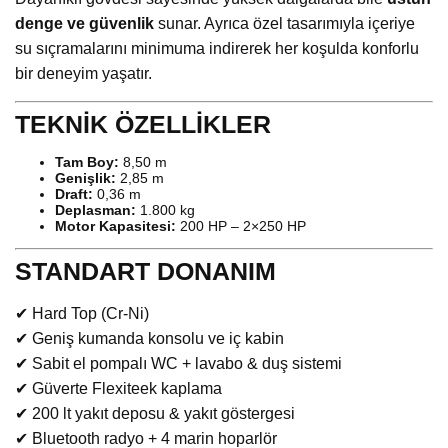
denge ve güvenlik
sunar. Ayrıca özel tasarımıyla içeriye
su sıçramalarını minimuma indirerek her koşulda konforlu
bir deneyim yaşatır.
TEKNİK ÖZELLİKLER
Tam Boy:
8,50 m
Genişlik:
2,85 m
Draft:
0,36 m
Deplasman:
1.800 kg
Motor Kapasitesi:
200 HP – 2×250 HP
STANDART DONANIM
✔ Hard Top (Cr-Ni)
✔ Geniş kumanda konsolu ve iç kabin
✔ Sabit el pompalı WC + lavabo & duş sistemi
✔ Güverte Flexiteek kaplama
✔ 200 lt yakıt deposu & yakıt göstergesi
✔ Bluetooth radyo + 4 marin hoparlör