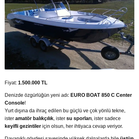
Fiyat:
1.500.000 TL
Denizde özgürlüğün yeni adı:
EURO BOAT 850 C Center
Console
!
Yurt dışına da ihraç edilen bu güçlü ve çok yönlü tekne,
ister
amatör balıkçılık
, ister
su sporları
, ister sadece
keyifli gezintiler
için olsun, her ihtiyaca cevap veriyor.
Dayanıklı gövdesi sayesinde yüksek dalgalarda bile
üstün