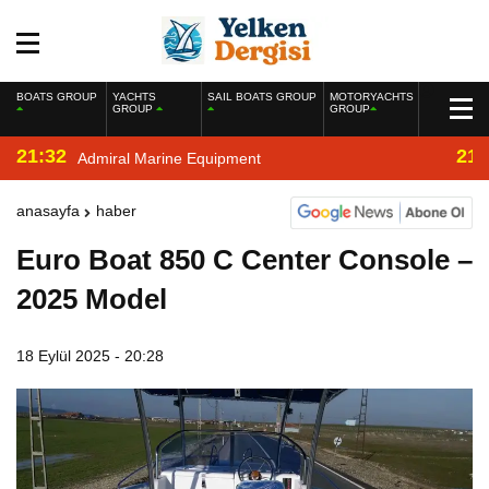
BOATS GROUP
YACHTS
SAIL BOATS GROUP
MOTORYACHTS
GROUP
GROUP
21:32
21:
Admiral Marine Equipment
anasayfa
haber
Euro Boat 850 C Center Console –
2025 Model
18 Eylül 2025 - 20:28