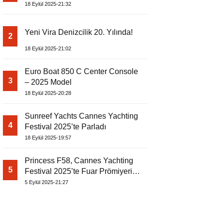
18 Eylül 2025-21:32
Yeni Vira Denizcilik 20. Yılında!
2
18 Eylül 2025-21:02
Euro Boat 850 C Center Console
3
– 2025 Model
18 Eylül 2025-20:28
Sunreef Yachts Cannes Yachting
4
Festival 2025’te Parladı
18 Eylül 2025-19:57
Princess F58, Cannes Yachting
5
Festival 2025’te Fuar Prömiyerini
Yapıyor
5 Eylül 2025-21:27