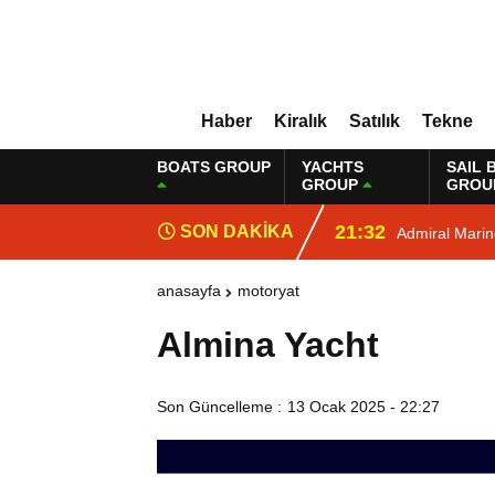
Haber
Kiralık
Satılık
Tekne
BOATS GROUP
YACHTS
SAIL 
GROUP
GROU
21:32
SON DAKİKA
Admiral Mari
anasayfa
motoryat
Almina Yacht
Son Güncelleme :
13 Ocak 2025 - 22:27