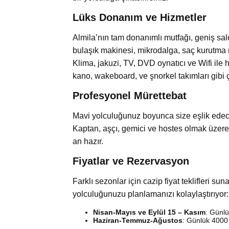
Lüks Donanım ve Hizmetler
Almila’nın tam donanımlı mutfağı, geniş salo
bulaşık makinesi, mikrodalga, saç kurutma m
Klima, jakuzi, TV, DVD oynatıcı ve Wifi ile h
kano, wakeboard, ve şnorkel takımları gibi 
Profesyonel Mürettebat
Mavi yolculuğunuz boyunca size eşlik edece
Kaptan, aşçı, gemici ve hostes olmak üzere 
an hazır.
Fiyatlar ve Rezervasyon
Farklı sezonlar için cazip fiyat teklifleri su
yolculuğunuzu planlamanızı kolaylaştırıyor:
Nisan-Mayıs ve Eylül 15 – Kasım
: Günlü
Haziran-Temmuz-Ağustos
: Günlük 4000 