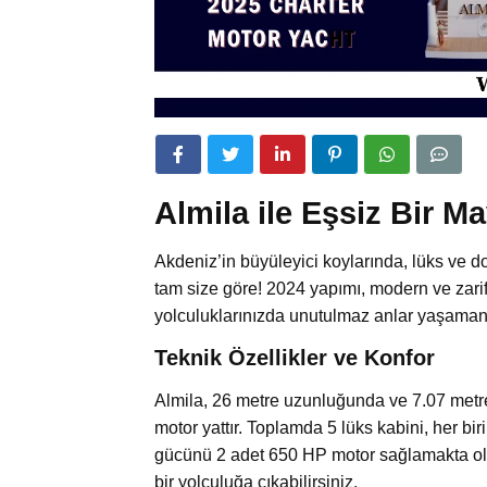
Almila ile Eşsiz Bir M
Akdeniz’in büyüleyici koylarında, lüks ve do
tam size göre! 2024 yapımı, modern ve zarif
yolculuklarınızda unutulmaz anlar yaşamanız 
Teknik Özellikler ve Konfor
Almila, 26 metre uzunluğunda ve 7.07 metre
motor yattır. Toplamda 5 lüks kabini, her bi
gücünü 2 adet 650 HP motor sağlamakta olup
bir yolculuğa çıkabilirsiniz.