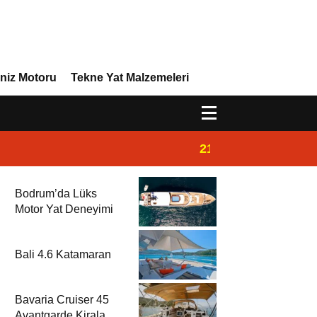
niz Motoru
Tekne Yat Malzemeleri
21:02
Yeni Vira Denizcil
Bodrum’da Lüks
Motor Yat Deneyimi
Bali 4.6 Katamaran
Bavaria Cruiser 45
Avantgarde Kiralama