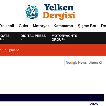
Yelkenli
Gulet
Motoryat
Katamaran
Şişme Bot
De
BOATS
DIGITAL PRESS
MOTORYACHTS
P
GROUP
ne Equipment