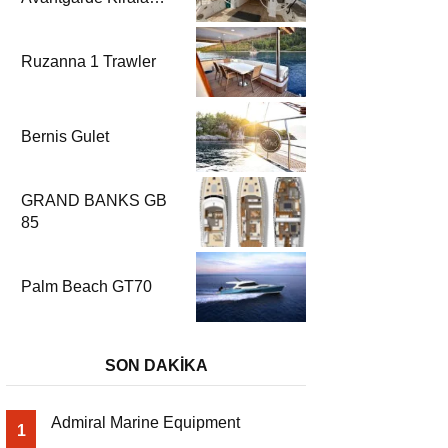
| Fethiye & Göcek
Yelkenli
Ruzanna 1 Trawler
Bernis Gulet
GRAND BANKS GB
85
Palm Beach GT70
SON DAKİKA
Admiral Marine Equipment
1