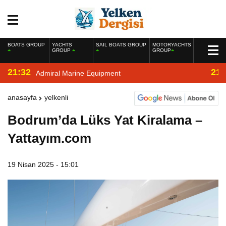
BOATS GROUP
YACHTS
SAIL BOATS GROUP
MOTORYACHTS
GROUP
GROUP
21:32
21:
Admiral Marine Equipment
anasayfa
yelkenli
Bodrum’da Lüks Yat Kiralama –
Yattayım.com
19 Nisan 2025 - 15:01