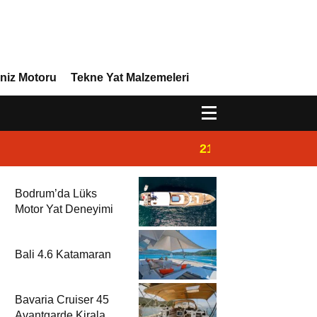
niz Motoru
Tekne Yat Malzemeleri
21:02
Yeni Vira Denizcil
Bodrum’da Lüks
Motor Yat Deneyimi
Bali 4.6 Katamaran
Bavaria Cruiser 45
Avantgarde Kiralama