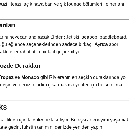
zili teras, açık hava barı ve şık lounge bölümleri ile her anı
anları
nlarını heyecanlandıracak türden: Jet ski, seabob, paddleboard,
duğu eğlence seçeneklerinden sadece birkaçı. Ayrıca spor
if ister rahatlatıcı bir tatil geçirebiliyor.
Gözde Durakları
-Tropez ve Monaco
gibi Rivieranın en seçkin duraklarında yol
üneşin ve denizin tadını çıkarmak isteyenler için bu son fırsat
üks
aitlikleri için talepler hızla artıyor. Bu eşsiz deneyimi yaşamak
kete geçin, lüksün tanımını denizde yeniden yapın.