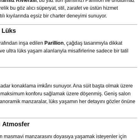
ransız Rivierası
, bu yaz son şansınızı Parillion ile unutulmaz
lik bu göz alıcı süperyat, stil, zarafet ve üstün hizmet
ltılı kıyılarında eşsiz bir charter deneyimi sunuyor.
n Lüks
rafından inşa edilen
Parillion
, çağdaş tasarımıyla dikkat
 ve ultra lüks yaşam alanlarıyla misafirlerine sadece bir tatil
 kadar konaklama imkânı sunuyor. Ana süit başta olmak üzere
 ve maksimum konforu sağlamak üzere döşenmiş. Geniş salon
 panoramik manzaralar, lüks yaşamın her detayını gözler önüne
i Atmosfer
’nın masmavi manzarasını doyasıya yaşamak isteyenler için