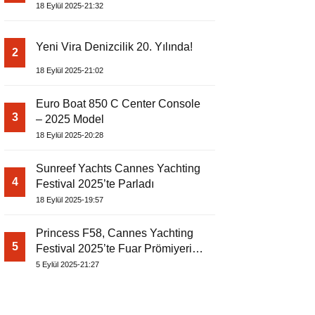
18 Eylül 2025-21:32
Yeni Vira Denizcilik 20. Yılında!
2
18 Eylül 2025-21:02
Euro Boat 850 C Center Console
3
– 2025 Model
18 Eylül 2025-20:28
Sunreef Yachts Cannes Yachting
4
Festival 2025’te Parladı
18 Eylül 2025-19:57
Princess F58, Cannes Yachting
5
Festival 2025’te Fuar Prömiyerini
Yapıyor
5 Eylül 2025-21:27