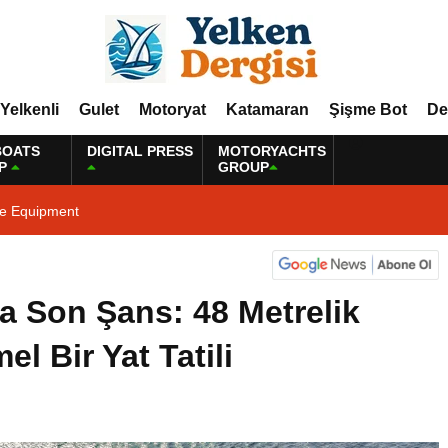
Yelkenli
Gulet
Motoryat
Katamaran
Şişme Bot
De
BOATS
DIGITAL PRESS
MOTORYACHTS
P
GROUP
ne Equipment
da Son Şans: 48 Metrelik
l Bir Yat Tatili