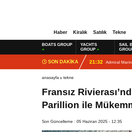
Haber
Kiralık
Satılık
Tekne
BOATS GROUP
YACHTS
SAIL 
GROUP
GROU
21:32
SON DAKİKA
Admiral Mari
anasayfa
tekne
Fransız Rivierası’n
Parillion ile Mükemme
Son Güncelleme :
05 Haziran 2025 - 12:35