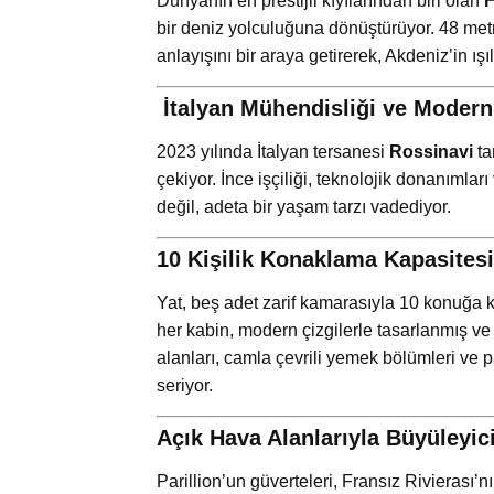
Dünyanın en prestijli kıyılarından biri olan
F
bir deniz yolculuğuna dönüştürüyor. 48 metre
anlayışını bir araya getirerek, Akdeniz’in ışı
️ İtalyan Mühendisliği ve Moder
2023 yılında İtalyan tersanesi
Rossinavi
ta
çekiyor. İnce işçiliği, teknolojik donanımları
değil, adeta bir yaşam tarzı vadediyor.
10 Kişilik Konaklama Kapasitesi
Yat, beş adet zarif kamarasıyla 10 konuğa
her kabin, modern çizgilerle tasarlanmış
alanları, camla çevrili yemek bölümleri ve
seriyor.
Açık Hava Alanlarıyla Büyüleyic
Parillion’un güverteleri, Fransız Rivierası