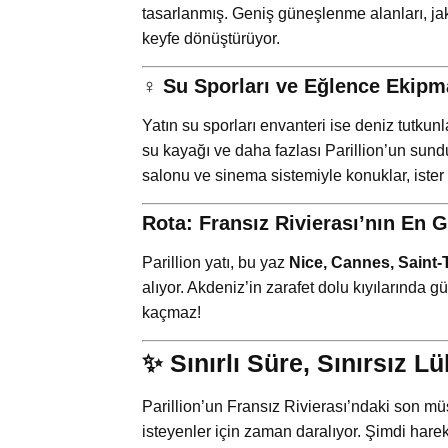
tasarlanmış. Geniş güneşlenme alanları, jaku
keyfe dönüştürüyor.
‍♀️ Su Sporları ve Eğlence Ekipm
Yatın su sporları envanteri ise deniz tutku
su kayağı ve daha fazlası Parillion’un sun
salonu ve sinema sistemiyle konuklar, ister akt
Rota: Fransız Rivierası’nın En 
Parillion yatı, bu yaz
Nice, Cannes, Saint
alıyor. Akdeniz’in zarafet dolu kıyılarında g
kaçmaz!
✨ Sınırlı Süre, Sınırsız L
Parillion’un Fransız Rivierası’ndaki son müs
isteyenler için zaman daralıyor. Şimdi hare