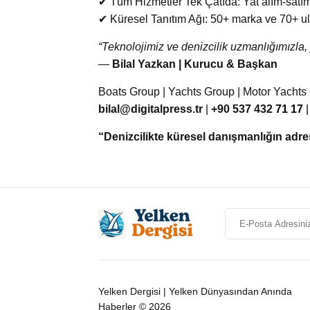
✔ Tüm Hizmetler Tek Çatıda: Yat alım-satım
✔ Küresel Tanıtım Ağı: 50+ marka ve 70+ ul
“Teknolojimiz ve denizcilik uzmanlığımızla, 
—
Bilal Yazkan | Kurucu & Başkan
Boats Group | Yachts Group | Motor Yachts
bilal@digitalpress.tr
|
+90 537 432
71 17
“Denizcilikte küresel danışmanlığın adre
Yelken Dergisi | Yelken Dünyasından Anında
Haberler © 2026