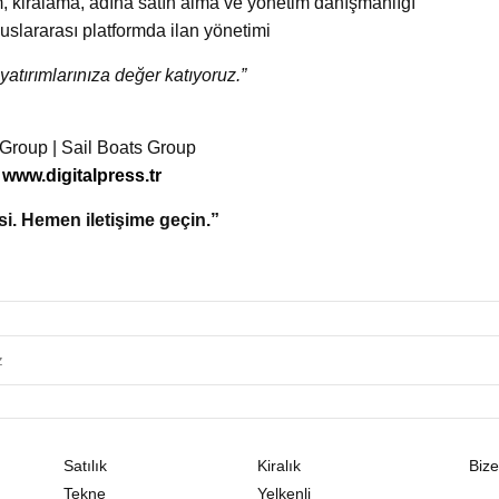
, kiralama, adına satın alma ve yönetim danışmanlığı
uslararası platformda ilan yönetimi
yatırımlarınıza değer katıyoruz.”
 Group | Sail Boats Group
|
www.digitalpress.tr
si. Hemen iletişime geçin.”
Satılık
Kiralık
Bize
Tekne
Yelkenli