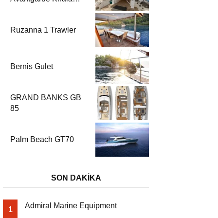
| Fethiye & Göcek
Yelkenli
Ruzanna 1 Trawler
Bernis Gulet
GRAND BANKS GB
85
Palm Beach GT70
SON DAKİKA
Admiral Marine Equipment
1