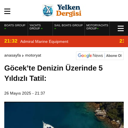
BOATS GROUP
YACHTS
SAIL BOATS GROUP
MOTORYACHTS
GROUP
GROUP
21:32
21:
Admiral Marine Equipment
anasayfa
motoryat
Göcek’te Denizin Üzerinde 5
Yıldızlı Tatil:
26 Mayıs 2025 - 21:37