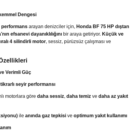
ükemmel Dengesi
ir performans
arayan denizciler için,
Honda BF 75 HP dıştan
nın efsanevi dayanıklılığını
bir araya getiriyor.
Küçük ve
ıralı 4 silindirli motor
, sessiz, pürüzsüz çalışması ve
zellikleri
 ve Verimli Güç
stikrarlı seyir performansı
nlı motorlara göre
daha sessiz
,
daha temiz
ve
daha az yakıt
ksiyonu)
ile
anında gaz tepkisi
ve
optimum yakıt kullanımı
lanım