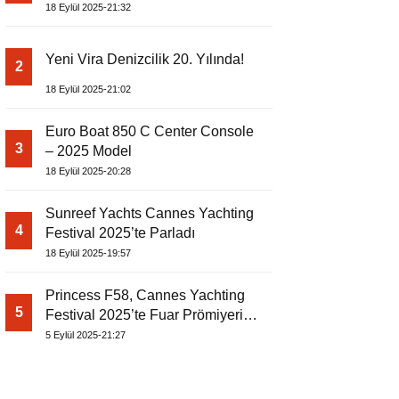
18 Eylül 2025-21:32
Yeni Vira Denizcilik 20. Yılında!
2
18 Eylül 2025-21:02
Euro Boat 850 C Center Console
3
– 2025 Model
18 Eylül 2025-20:28
Sunreef Yachts Cannes Yachting
4
Festival 2025’te Parladı
18 Eylül 2025-19:57
Princess F58, Cannes Yachting
5
Festival 2025’te Fuar Prömiyerini
Yapıyor
5 Eylül 2025-21:27