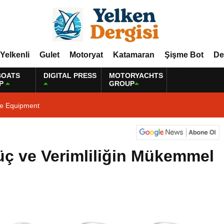
Yelkenli
Gulet
Motoryat
Katamaran
Şişme Bot
De
BOATS
DIGITAL PRESS
MOTORYACHTS
P
GROUP
ne Equipment
ç ve Verimliliğin Mükemmel