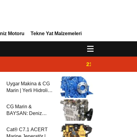
niz Motoru
Tekne Yat Malzemeleri
21:02
Yeni Vira Denizcil
Uygar Makina & CG
Marin | Yerli Hidrolik
Deniz Şanzımanları
ve Deniz Motorları
CG Marin &
BAYSAN: Deniz
Aktarma
Sistemlerinde
Cat® C7.1 ACERT
Güvenilir Ortaklık
Marine Jeneratör |