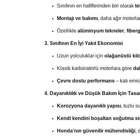
Sınıfının en hafiflerinden biri olarak
te
Montajı ve bakımı
, daha ağır motorl
Özellikle
alüminyum tekneler
,
fiberg
3. Sınıfının En İyi Yakıt Ekonomisi
Uzun yolculuklar için
olağanüstü kil
Klasik karbüratörlü motorlara göre
da
Çevre dostu performans
– katı emis
4. Dayanıklılık ve Düşük Bakım İçin Tasa
Korozyona dayanıklı yapısı
, tuzlu 
Kendi kendini boşaltan soğutma si
Honda’nın güvenilir mühendisliği
, 