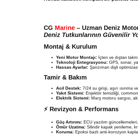
CG
Marine
– Uzman Deniz Motor
Deniz Tutkunlarının Güvenilir Y
Montaj & Kurulum
Yeni Motor Montajı:
İçten ve dıştan takm
Teknoloji Entegrasyonu:
GPS, sonar, yak
Hassas Ayarlar:
Şanzıman dişli optimizas
Tamir & Bakım
Acil Destek:
7/24 su girişi, aşırı ısınma v
Yakıt Sistemi:
Enjektör temizliği, common
Elektrik Sistemi:
Marş motoru sargısı, akü
⚡ Revizyon & Performans
Güç Artırımı:
ECU yazılım güncellemeleri,
Ömür Uzatma:
Silindir kapak yenileme, k
Koruma:
Epoksi bazlı anti-korozyon kapla