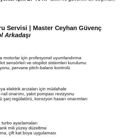
u Servisi | Master Ceyhan Güvenç
ol Arkadaşı
a motorlar için profesyonel uyumlandırma
ıt sensörleri ve otopilot sistemleri kurulumu
yonu, pervane pitch-balans kontrolü
eya elektrik arızaları için müdahale
-rail onarımı, yakıt pompası revizyonu
 şarj regülatörü, korozyon hasarı onarımları
 turbo ayarlamaları
rank mili yüzey düzeltme
ma, çift kat boya uygulaması