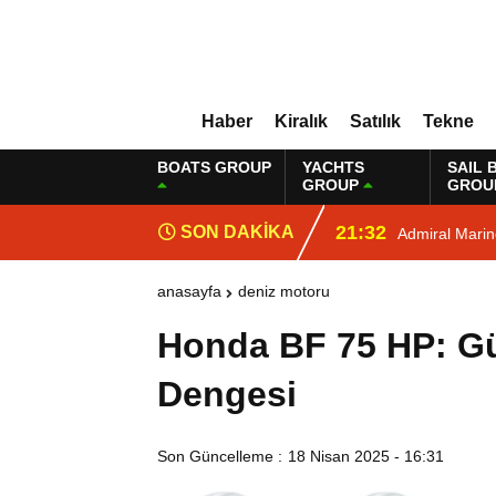
Haber
Kiralık
Satılık
Tekne
BOATS GROUP
YACHTS
SAIL 
GROUP
GROU
21:32
SON DAKİKA
Admiral Mari
anasayfa
deniz motoru
Honda BF 75 HP: Gü
Dengesi
Son Güncelleme :
18 Nisan 2025 - 16:31