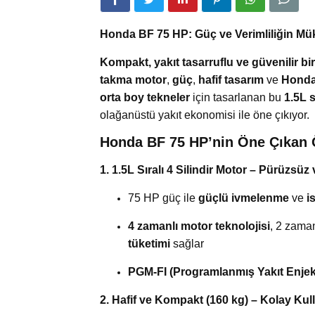
Honda BF 75 HP: Güç ve Verimliliğin M
Kompakt, yakıt tasarruflu ve güvenilir b
takma motor
,
güç
,
hafif tasarım
ve
Honda’
orta boy tekneler
için tasarlanan bu
1.5L s
olağanüstü yakıt ekonomisi ile öne çıkıyor.
Honda BF 75 HP’nin Öne Çıkan Ö
1. 1.5L Sıralı 4 Silindir Motor – Pürüzsüz
75 HP güç ile
güçlü ivmelenme
ve
i
4 zamanlı motor teknolojisi
, 2 zama
tüketimi
sağlar
PGM-FI (Programlanmış Yakıt Enje
2. Hafif ve Kompakt (160 kg) – Kolay Kul