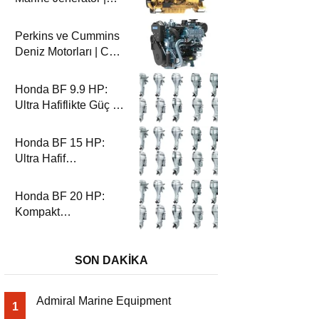
100-200 ekW | CG
Marin
Perkins ve Cummins
Deniz Motorları | CG
Marin ile Güçlü ve
Güvenilir Performans
Honda BF 9.9 HP:
Ultra Hafiflikte Güç ve
Güvenilirlik
Honda BF 15 HP:
Ultra Hafif
Performansın Zirvesi
Honda BF 20 HP:
Kompakt
Performansın Zirvesi
SON DAKİKA
Admiral Marine Equipment
1