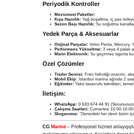
Periyodik Kontroller
Mevsimsel Paketler:
Kışa Hazırlık:
Yağ boşaltma, iç pas önleyi
Sezon Başı Hazırlık:
Su soğutma kanalları 
Yedek Parça & Aksesuarlar
Orijinal Parçalar:
Volvo Penta, Mercury, Y
Performans Yükseltme:
3 veya 4 palalı 
Marin Elektronik:
Su geçirmez sigorta kut
Özel Çözümler
Trailer Servisi:
Fren hidroliği onarımı, aks
Mobil Ekip:
İstanbul marina ağında 2 saa
Eğitimler:
Yakıt tasarrufu teknikleri, temel 
İletişim:
Whats
App:
0 533 674 44 91
(Sorun
unuzu
Çalışma Saatleri:
Cumartesi 10:00-16:00 (
Sloganımız:
“Denizdeki her devir bizim içi
CG
Marine
– Profesyonel hizmet anlayışıyl