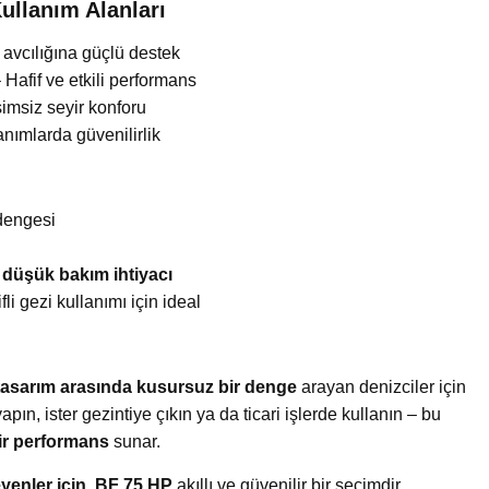
llanım Alanları
ı avcılığına güçlü destek
 Hafif ve etkili performans
şimsiz seyir konforu
nımlarda güvenilirlik
dengesi
 düşük bakım ihtiyacı
fli gezi kullanımı için ideal
f tasarım arasında kusursuz bir denge
arayan denizciler için
apın, ister gezintiye çıkın ya da ticari işlerde kullanın – bu
ir performans
sunar.
yenler için
,
BF 75 HP
akıllı ve güvenilir bir seçimdir.