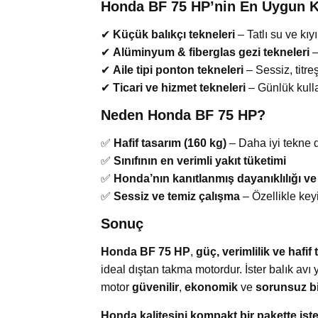
Honda BF 75 HP’nin En Uygun Ku
✔
Küçük balıkçı tekneleri
– Tatlı su ve kıy
✔
Alüminyum & fiberglas gezi tekneleri
–
✔
Aile tipi ponton tekneleri
– Sessiz, titre
✔
Ticari ve hizmet tekneleri
– Günlük kulla
Neden Honda BF 75 HP?
✅
Hafif tasarım (160 kg)
– Daha iyi tekne 
✅
Sınıfının en verimli yakıt tüketimi
✅
Honda’nın kanıtlanmış dayanıklılığı ve
✅
Sessiz ve temiz çalışma
– Özellikle keyi
Sonuç
Honda BF 75 HP
,
güç, verimlilik ve hafi
ideal dıştan takma motordur. İster balık avı y
motor
güvenilir
,
ekonomik
ve
sorunsuz b
Honda kalitesini kompakt bir pakette iste