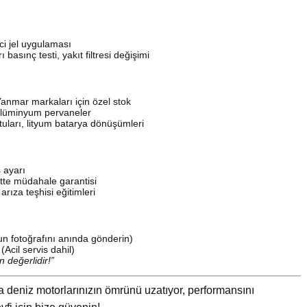
ci jel uygulaması
basınç testi, yakıt filtresi değişimi
anmar markaları için özel stok
alüminyum pervaneler
uları, lityum batarya dönüşümleri
 ayarı
tte müdahale garantisi
arıza teşhisi eğitimleri
n fotoğrafını anında gönderin)
Acil servis dahil)
n değerlidir!”
a deniz motorlarınızın ömrünü uzatıyor, performansını