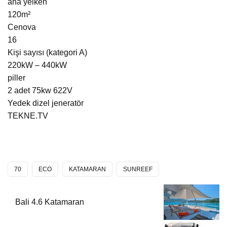
ana yelken
120m²
Cenova
16
Kişi sayısı (kategori A)
220kW – 440kW
piller
2 adet 75kw 622V
Yedek dizel jeneratör
TEKNE.TV
70
ECO
KATAMARAN
SUNREEF
Bali 4.6 Katamaran