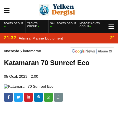
BOATS GROUP
YACHTS
SAIL BOATS GROUP
MOTORYACHTS
GROUP
GROUP
21:32
21:
Admiral Marine Equipment
anasayfa
katamaran
Katamaran 70 Sunreef Eco
05 Ocak 2023 - 2:00