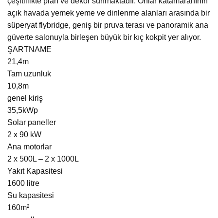
çeşitlilikte plan ve dekor sunmaktadır. Onlar katamaranının
açık havada yemek yeme ve dinlenme alanları arasında bir
süperyat flybridge, geniş bir pruva terası ve panoramik ana
güverte salonuyla birleşen büyük bir kıç kokpit yer alıyor.
ŞARTNAME
21,4m
Tam uzunluk
10,8m
genel kiriş
35,5kWp
Solar paneller
2 x 90 kW
Ana motorlar
2 x 500L – 2 x 1000L
Yakıt Kapasitesi
1600 litre
Su kapasitesi
160m²