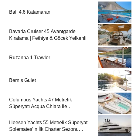
Bali 4.6 Katamaran
Bavaria Cruiser 45 Avantgarde
Kiralama | Fethiye & Göcek Yelkenli
Ruzanna 1 Trawler
Bernis Gulet
Columbus Yachts 47 Metrelik
Süperyatı Acqua Chiara ile
Akdeniz’de Lüks Bir Seyir
Heesen Yachts 55 Metrelik Süperyat
Solemates’in İlk Charter Sezonu
Rezervasyonları Başladı