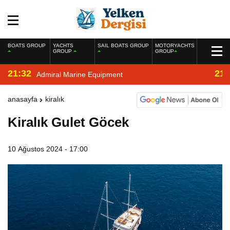
BOATS GROUP
YACHTS
SAIL BOATS GROUP
MOTORYACHTS
GROUP
GROUP
21:32
21:
Admiral Marine Equipment
anasayfa
kiralık
Kiralık Gulet Göcek
10 Ağustos 2024 - 17:00