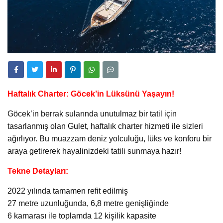
Haftalık Charter: Göcek’in Lüksünü Yaşayın!
Göcek’in berrak sularında unutulmaz bir tatil için
tasarlanmış olan
Gulet
,
haftalık charter hizmeti ile sizleri
ağırlıyor. Bu muazzam deniz yolculuğu, lüks ve konforu bir
araya getirerek hayalinizdeki tatili sunmaya hazır!
Tekne Detayları:
2022 yılında tamamen refit edilmiş
27 metre uzunluğunda, 6,8 metre genişliğinde
6 kamarası ile toplamda 12 kişilik kapasite