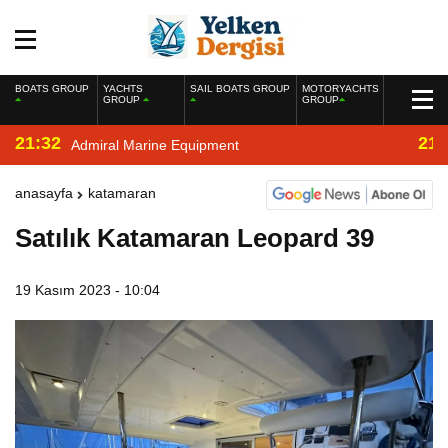
BOATS GROUP
YACHTS
SAIL BOATS GROUP
MOTORYACHTS
GROUP
GROUP
21:32
21:
Admiral Marine Equipment
anasayfa
katamaran
Satılık Katamaran Leopard 39
19 Kasım 2023 - 10:04