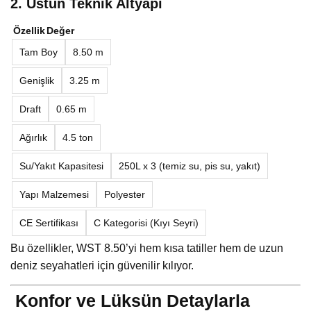
2. Üstün Teknik Altyapı
Özellik
Değer
Tam Boy
8.50 m
Genişlik
3.25 m
Draft
0.65 m
Ağırlık
4.5 ton
Su/Yakıt Kapasitesi
250L x 3 (temiz su, pis su, yakıt)
Yapı Malzemesi
Polyester
CE Sertifikası
C Kategorisi (Kıyı Seyri)
Bu özellikler, WST 8.50’yi hem kısa tatiller hem de uzun
deniz seyahatleri için güvenilir kılıyor.
Konfor ve Lüksün Detaylarla