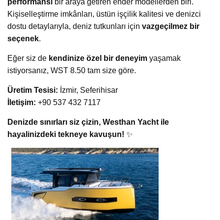
performansı
bir araya getiren ender modellerden biri.
Kişiselleştirme imkânları, üstün işçilik kalitesi ve denizci
dostu detaylarıyla, deniz tutkunları için
vazgeçilmez bir
seçenek
.
Eğer siz de
kendinize özel bir deneyim
yaşamak
istiyorsanız, WST 8.50 tam size göre.
Üretim Tesisi:
İzmir, Seferihisar
İletişim:
+90 537 432 7117
Denizde sınırları siz çizin, Westhan Yacht ile
hayalinizdeki tekneye kavuşun!
✨