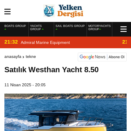
BOATS GROUP
YACHTS
SAIL BOATS GROUP
MOTORYACHTS
GROUP
GROUP
21:32
21:
Admiral Marine Equipment
anasayfa
tekne
Satılık Westhan Yacht 8.50
11 Nisan 2025 - 20:05