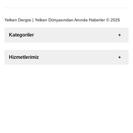
Yelken Dergisi | Yelken Dünyasından Anında Haberler © 2026
Kategoriler
Satılık
Kiralık
Tekne
Yelkenli
Hizmetlerimiz
Gulet
Motoryat
Katamaran
Bize Ulaşın
Şişme Bot
Deniz Motoru
Tekne Yat Malzemeleri