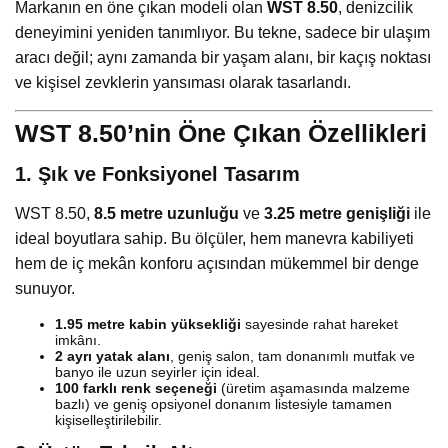
Markanın en öne çıkan modeli olan
WST 8.50
, denizcilik
deneyimini yeniden tanımlıyor. Bu tekne, sadece bir ulaşım
aracı değil; aynı zamanda bir yaşam alanı, bir kaçış noktası
ve kişisel zevklerin yansıması olarak tasarlandı.
WST 8.50’nin Öne Çıkan Özellikleri
1. Şık ve Fonksiyonel Tasarım
WST 8.50,
8.5 metre uzunluğu
ve
3.25 metre genişliği
ile
ideal boyutlara sahip. Bu ölçüler, hem manevra kabiliyeti
hem de iç mekân konforu açısından mükemmel bir denge
sunuyor.
1.95 metre kabin yüksekliği
sayesinde rahat hareket
imkânı.
2 ayrı yatak alanı
, geniş salon, tam donanımlı mutfak ve
banyo ile uzun seyirler için ideal.
100 farklı renk seçeneği
(üretim aşamasında malzeme
bazlı) ve geniş opsiyonel donanım listesiyle tamamen
kişiselleştirilebilir.