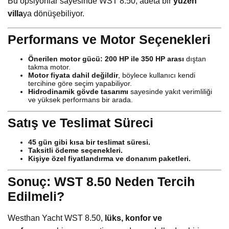
Bu opsiyonlar sayesinde WST 8.50, adeta bir
yüzen
villa
ya dönüşebiliyor.
Performans ve Motor Seçenekleri
Önerilen motor gücü:
200 HP ile 350 HP arası
dıştan
takma motor.
Motor fiyata dahil değildir
, böylece kullanıcı kendi
tercihine göre seçim yapabiliyor.
Hidrodinamik gövde tasarımı
sayesinde yakıt verimliliği
ve yüksek performans bir arada.
Satış ve Teslimat Süreci
45 gün gibi kısa bir teslimat süresi.
Taksitli ödeme seçenekleri.
Kişiye özel fiyatlandırma ve donanım paketleri.
Sonuç: WST 8.50 Neden Tercih
Edilmeli?
Westhan Yacht WST 8.50,
lüks, konfor ve