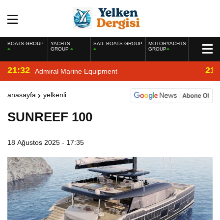
BOATS GROUP
YACHTS
SAIL BOATS GROUP
MOTORYACHTS
GROUP
GROUP
21:32
21:
Admiral Marine Equipment
anasayfa
yelkenli
SUNREEF 100
18 Ağustos 2025 - 17:35