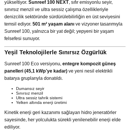
yükseltiyor.
Sunreef 100 NEXT
, sıfır emisyonlu seyir,
sınırsız menzil ve ultra sessiz çalışma özellikleriyle
denizcilik sektöründe sürdürülebilirliğin en üst seviyesini
temsil ediyor.
501 m² yaşam alanı
ve vizyoner tasarımıyla
Sunreef 100, yalnızca bir yat değil; yepyeni bir yaşam
felsefesi sunuyor.
Yeşil Teknolojilerle Sınırsız Özgürlük
Sunreef 100 Eco versiyonu,
entegre kompozit güneş
panelleri (45,1 kWp’ye kadar)
ve yeni nesil elektrikli
batarya gruplarıyla donatıldı.
Dumansız seyir
Sınırsız menzil
Ultra sessiz tahrik sistemi
Yelken altında enerji üretimi
Kinetik enerji geri kazanımı sağlayan hidro jeneratörler
sayesinde, her yolculukta sürekli yenilenebilir enerji elde
ediliyor.