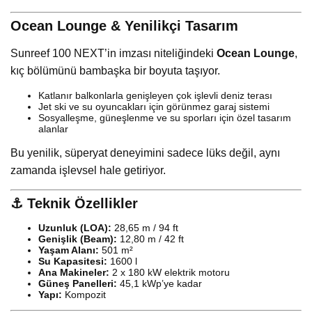
Ocean Lounge & Yenilikçi Tasarım
Sunreef 100 NEXT’in imzası niteliğindeki
Ocean Lounge
,
kıç bölümünü bambaşka bir boyuta taşıyor.
Katlanır balkonlarla genişleyen çok işlevli deniz terası
Jet ski ve su oyuncakları için görünmez garaj sistemi
Sosyalleşme, güneşlenme ve su sporları için özel tasarım
alanlar
Bu yenilik, süperyat deneyimini sadece lüks değil, aynı
zamanda işlevsel hale getiriyor.
⚓ Teknik Özellikler
Uzunluk (LOA):
28,65 m / 94 ft
Genişlik (Beam):
12,80 m / 42 ft
Yaşam Alanı:
501 m²
Su Kapasitesi:
1600 l
Ana Makineler:
2 x 180 kW elektrik motoru
Güneş Panelleri:
45,1 kWp’ye kadar
Yapı:
Kompozit