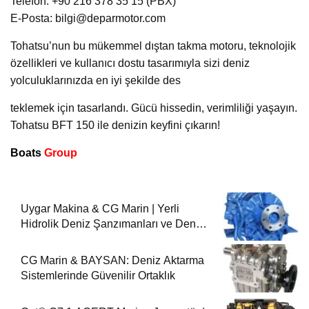
Telefon: +90 216 378 35 15 (PBX)
E-Posta: bilgi@deparmotor.com
Tohatsu’nun bu mükemmel dıştan takma motoru, teknolojik
özellikleri ve kullanıcı dostu tasarımıyla sizi deniz
yolculuklarınızda en iyi şekilde des
teklemek için tasarlandı. Gücü hissedin, verimliliği yaşayın.
Tohatsu BFT 150 ile denizin keyfini çıkarın!
Boats
Group
Uygar Makina & CG Marin | Yerli
Hidrolik Deniz Şanzımanları ve Deniz
Motorları
CG Marin & BAYSAN: Deniz Aktarma
Sistemlerinde Güvenilir Ortaklık