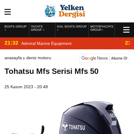
BOATS GROUP
YACHTS
SAIL BOATS GROUP
MOTORYACHTS
GROUP
GROUP
21:32
21:
Admiral Marine Equipment
anasayfa
deniz motoru
Tohatsu Mfs Serisi Mfs 50
25 Kasım 2023 - 20:48