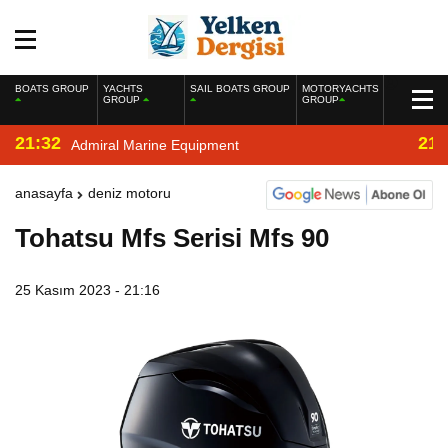
BOATS GROUP
YACHTS
SAIL BOATS GROUP
MOTORYACHTS
GROUP
GROUP
21:32
21:
Admiral Marine Equipment
anasayfa
deniz motoru
Tohatsu Mfs Serisi Mfs 90
25 Kasım 2023 - 21:16