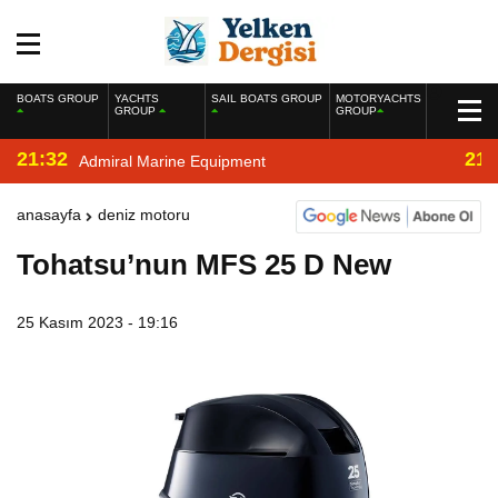
BOATS GROUP
YACHTS
SAIL BOATS GROUP
MOTORYACHTS
GROUP
GROUP
21:32
21:
Admiral Marine Equipment
anasayfa
deniz motoru
Tohatsu’nun MFS 25 D New
25 Kasım 2023 - 19:16