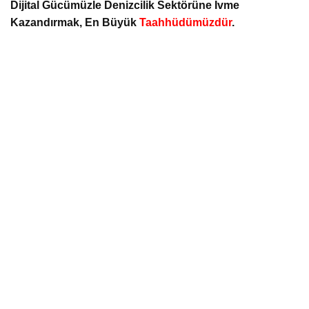
Dijital Gücümüzle Denizcilik Sektörüne Ivme
Kazandırmak, En Büyük
Taahhüdümüzdür
.