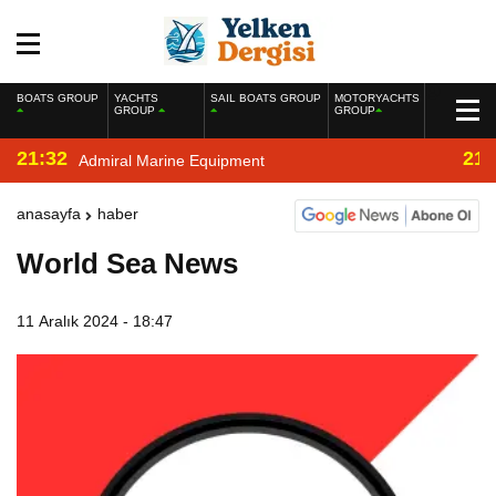
BOATS GROUP
YACHTS
SAIL BOATS GROUP
MOTORYACHTS
GROUP
GROUP
21:32
21:
Admiral Marine Equipment
anasayfa
haber
World Sea News
11 Aralık 2024 - 18:47