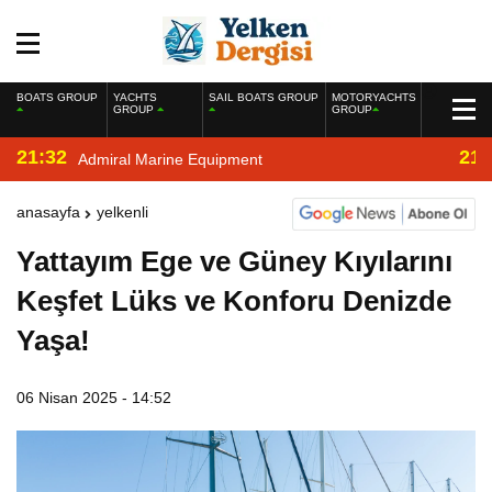
BOATS GROUP
YACHTS
SAIL BOATS GROUP
MOTORYACHTS
GROUP
GROUP
21:32
21:
Admiral Marine Equipment
anasayfa
yelkenli
Yattayım Ege ve Güney Kıyılarını
Keşfet Lüks ve Konforu Denizde
Yaşa!
06 Nisan 2025 - 14:52