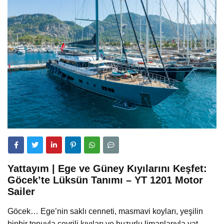
Yattayım | Ege ve Güney Kıyılarını Keşfet:
Göcek’te Lüksün Tanımı – YT 1201 Motor
Sailer
Göcek… Ege’nin saklı cenneti, masmavi koyları, yeşilin
binbir tonuyla çevrili kıyıları ve huzurlu limanlarıyla yat