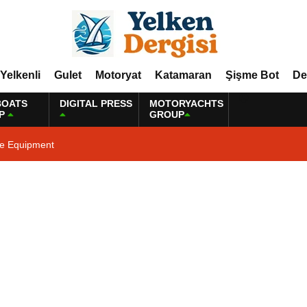
Yelkenli
Gulet
Motoryat
Katamaran
Şişme Bot
De
BOATS
DIGITAL PRESS
MOTORYACHTS
P
GROUP
ne Equipment