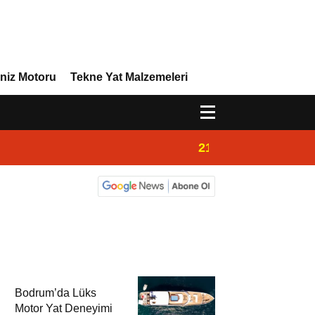
niz Motoru
Tekne Yat Malzemeleri
21:02
Yeni Vira Denizcil
Bodrum’da Lüks
Motor Yat Deneyimi