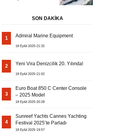
Başladı
Metrelik Parillion ile
Mükemmel Bir Yat
Tatili
SON DAKİKA
Admiral Marine Equipment
1
18 Eylül 2025-21:32
Yeni Vira Denizcilik 20. Yılında!
2
18 Eylül 2025-21:02
Euro Boat 850 C Center Console
3
– 2025 Model
18 Eylül 2025-20:28
Sunreef Yachts Cannes Yachting
4
Festival 2025’te Parladı
18 Eylül 2025-19:57