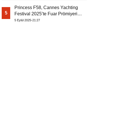
Princess F58, Cannes Yachting
5
Festival 2025’te Fuar Prömiyerini
Yapıyor
5 Eylül 2025-21:27