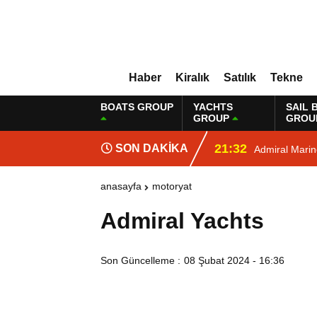
Haber
Kiralık
Satılık
Tekne
BOATS GROUP
YACHTS
SAIL 
GROUP
GROU
21:32
SON DAKİKA
Admiral Mari
anasayfa
motoryat
Admiral Yachts
Son Güncelleme :
08 Şubat 2024 - 16:36