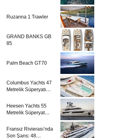
Ruzanna 1 Trawler
GRAND BANKS GB
85
Palm Beach GT70
Columbus Yachts 47
Metrelik Süperyatı
Acqua Chiara ile
Akdeniz’de Lüks Bir
Heesen Yachts 55
Seyir
Metrelik Süperyat
Solemates’in İlk
Charter Sezonu
Fransız Rivierası’nda
Rezervasyonları
Son Şans: 48