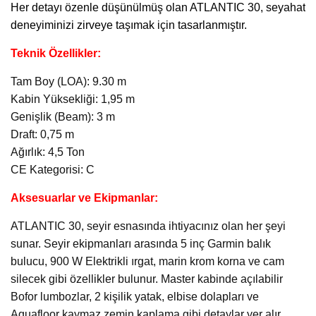
Her detayı özenle düşünülmüş olan ATLANTIC 30, seyahat
deneyiminizi zirveye taşımak için tasarlanmıştır.
Teknik Özellikler:
Tam Boy (LOA): 9.30 m
Kabin Yüksekliği: 1,95 m
Genişlik (Beam): 3 m
Draft: 0,75 m
Ağırlık: 4,5 Ton
CE Kategorisi: C
Aksesuarlar ve Ekipmanlar:
ATLANTIC 30, seyir esnasında ihtiyacınız olan her şeyi
sunar. Seyir ekipmanları arasında 5 inç Garmin balık
bulucu, 900 W Elektrikli ırgat, marin krom korna ve cam
silecek gibi özellikler bulunur. Master kabinde açılabilir
Bofor lumbozlar, 2 kişilik yatak, elbise dolapları ve
Aquafloor kaymaz zemin kaplama gibi detaylar yer alır.