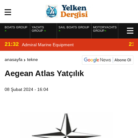
BOATS GROUP
YACHTS
SAIL BOATS GROUP
MOTORYACHTS
GROUP
GROUP
21:32
21:
Admiral Marine Equipment
anasayfa
tekne
Aegean Atlas Yatçılık
08 Şubat 2024 - 16:04