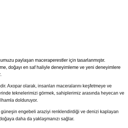
zumuzu paylaşan maceraperestler için tasarlanmıştır.
türme, doğayı en saf haliyle deneyimleme ve yeni deneyimlere
.
lidir. Axopar olarak, insanları maceralarını keşfetmeye ve
erinde teknelerimizi görmek, sahiplerimiz arasında heyecan ve
ilhamla dolduruyor.
, güneşin engebeli araziyi renklendirdiği ve denizi kaplayan
z doğaya daha da yaklaşmanızı sağlar.