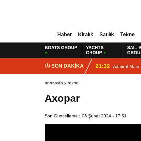
Haber
Kiralık
Satılık
Tekne
BOATS GROUP
YACHTS
SAIL 
GROUP
GROU
21:32
SON DAKİKA
Admiral Mari
anasayfa
tekne
Axopar
Son Güncelleme :
08 Şubat 2024 - 17:51