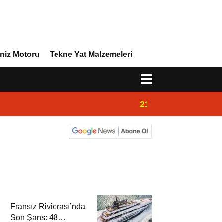
niz Motoru
Tekne Yat Malzemeleri
21:02
Yeni Vira Denizcil
Fransız Rivierası’nda
Son Şans: 48