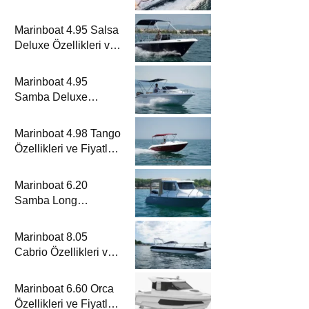
Metrelik Parillion ile
Mükemmel Bir Yat
Marinboat 4.95 Salsa
Tatili
Deluxe Özellikleri ve
Fiyatları – A Sınıfı
Lüks Tekne
Marinboat 4.95
Samba Deluxe
Özellikleri ve Fiyatları
– A Sınıfı Lüks Tekne
Marinboat 4.98 Tango
Özellikleri ve Fiyatları
– A Sınıfı Kompakt
Tekne
Marinboat 6.20
Samba Long
Özellikleri ve Fiyatları
– A Sınıfı Kompakt
Marinboat 8.05
Tekne
Cabrio Özellikleri ve
Fiyatları – A Sınıfı
Lüks Tekne
Marinboat 6.60 Orca
Özellikleri ve Fiyatları