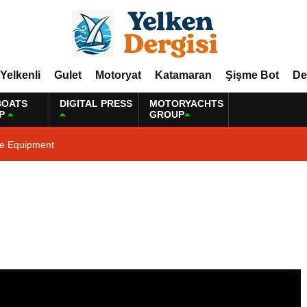
Yelkenli
Gulet
Motoryat
Katamaran
Şişme Bot
De
BOATS
DIGITAL PRESS
MOTORYACHTS
P
GROUP
ne Equipment