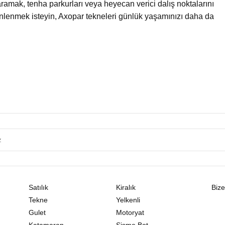
aramak, tenha parkurları veya heyecan verici dalış noktalarını
inlenmek isteyin, Axopar tekneleri günlük yaşamınızı daha da
Satılık
Kiralık
Bize
Tekne
Yelkenli
Gulet
Motoryat
Katamaran
Şişme Bot