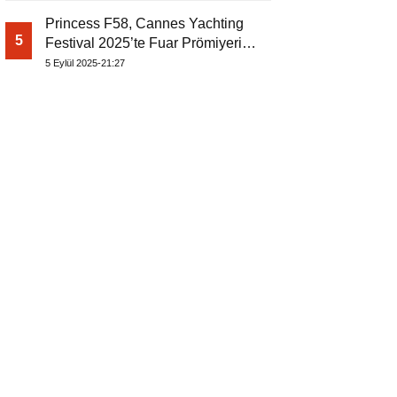
Princess F58, Cannes Yachting
5
Festival 2025’te Fuar Prömiyerini
Yapıyor
5 Eylül 2025-21:27