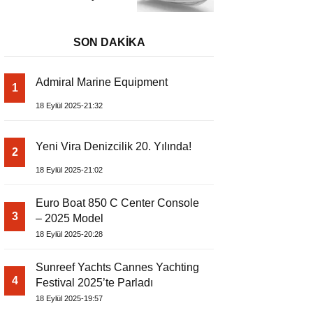
– Dıştan Takmalı
Lüks Tekne
SON DAKİKA
Admiral Marine Equipment
1
18 Eylül 2025-21:32
Yeni Vira Denizcilik 20. Yılında!
2
18 Eylül 2025-21:02
Euro Boat 850 C Center Console
3
– 2025 Model
18 Eylül 2025-20:28
Sunreef Yachts Cannes Yachting
4
Festival 2025’te Parladı
18 Eylül 2025-19:57