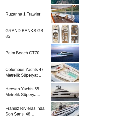
Ruzanna 1 Trawler
GRAND BANKS GB
85
Palm Beach GT70
Columbus Yachts 47
Metrelik Süperyatı
Acqua Chiara ile
Akdeniz’de Lüks Bir
Heesen Yachts 55
Seyir
Metrelik Süperyat
Solemates’in İlk
Charter Sezonu
Fransız Rivierası’nda
Rezervasyonları
Son Şans: 48