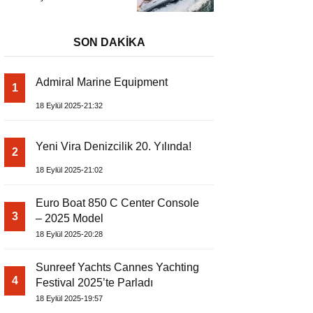
Başladı
Metrelik Parillion ile
Mükemmel Bir Yat
Tatili
SON DAKİKA
Admiral Marine Equipment
1
18 Eylül 2025-21:32
Yeni Vira Denizcilik 20. Yılında!
2
18 Eylül 2025-21:02
Euro Boat 850 C Center Console
3
– 2025 Model
18 Eylül 2025-20:28
Sunreef Yachts Cannes Yachting
4
Festival 2025’te Parladı
18 Eylül 2025-19:57