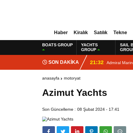
Haber
Kiralık
Satılık
Tekne
BOATS GROUP
YACHTS
SAIL 
GROUP
GROU
21:32
SON DAKİKA
Admiral Mari
anasayfa
motoryat
Azimut Yachts
Son Güncelleme :
08 Şubat 2024 - 17:41