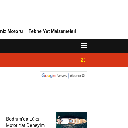
niz Motoru
Tekne Yat Malzemeleri
21:02
Yeni Vira Denizcil
Bodrum’da Lüks
Motor Yat Deneyimi