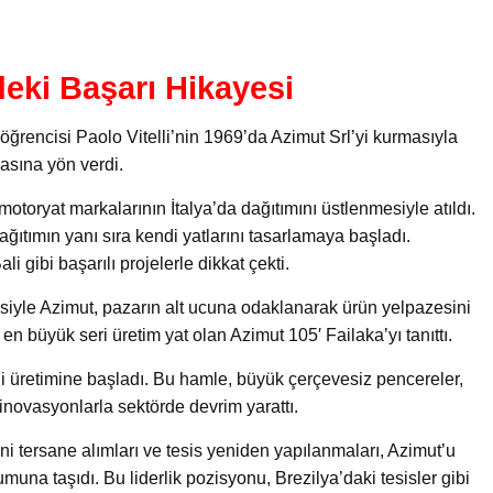
eki Başarı Hikayesi
öğrencisi Paolo Vitelli’nin 1969’da Azimut Srl’yi kurmasıyla
asına yön verdi.
 motoryat markalarının İtalya’da dağıtımını üstlenmesiyle atıldı.
ğıtımın yanı sıra kendi yatlarını tasarlamaya başladı.
li gibi başarılı projelerle dikkat çekti.
iyle Azimut, pazarın alt ucuna odaklanarak ürün yelpazesini
 en büyük seri üretim yat olan Azimut 105′ Failaka’yı tanıttı.
ndi üretimine başladı. Bu hamle, büyük çerçevesiz pencereler,
i inovasyonlarla sektörde devrim yarattı.
ni tersane alımları ve tesis yeniden yapılanmaları, Azimut’u
muna taşıdı. Bu liderlik pozisyonu, Brezilya’daki tesisler gibi