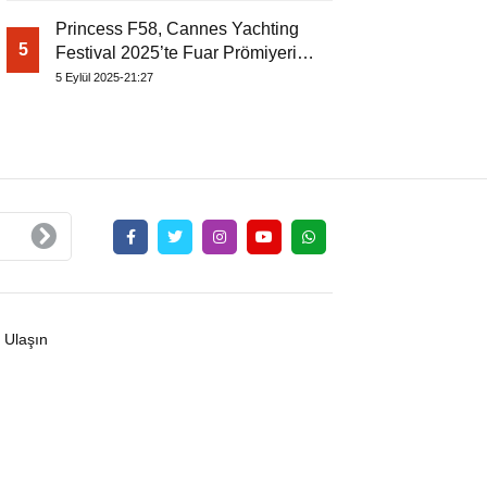
Princess F58, Cannes Yachting
5
Festival 2025’te Fuar Prömiyerini
Yapıyor
5 Eylül 2025-21:27
 Ulaşın