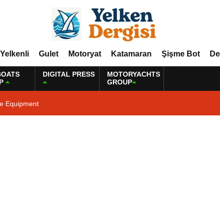
Yelkenli
Gulet
Motoryat
Katamaran
Şişme Bot
De
BOATS
DIGITAL PRESS
MOTORYACHTS
P
GROUP
ne Equipment