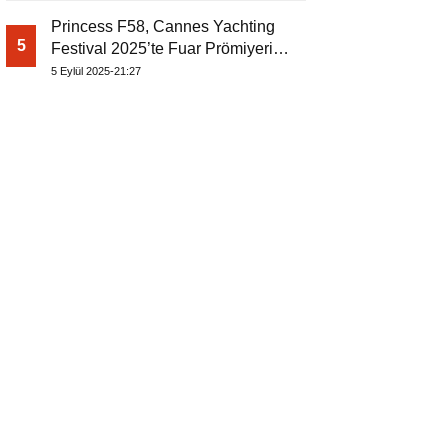
Princess F58, Cannes Yachting
5
Festival 2025’te Fuar Prömiyerini
Yapıyor
5 Eylül 2025-21:27