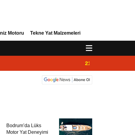
niz Motoru
Tekne Yat Malzemeleri
21:02
Yeni Vira Denizcil
Bodrum’da Lüks
Motor Yat Deneyimi