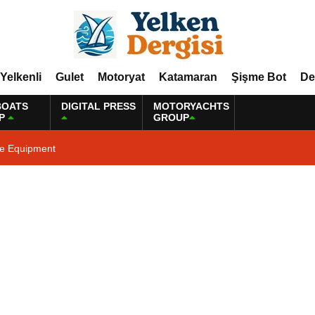
Yelkenli
Gulet
Motoryat
Katamaran
Şişme Bot
De
BOATS
DIGITAL PRESS
MOTORYACHTS
P
GROUP
ne Equipment