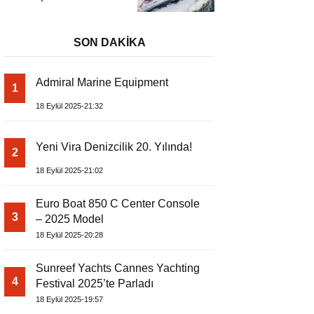
Başladı
Metrelik Parillion ile
Mükemmel Bir Yat
Tatili
SON DAKİKA
Admiral Marine Equipment
1
18 Eylül 2025-21:32
Yeni Vira Denizcilik 20. Yılında!
2
18 Eylül 2025-21:02
Euro Boat 850 C Center Console
3
– 2025 Model
18 Eylül 2025-20:28
Sunreef Yachts Cannes Yachting
4
Festival 2025’te Parladı
18 Eylül 2025-19:57