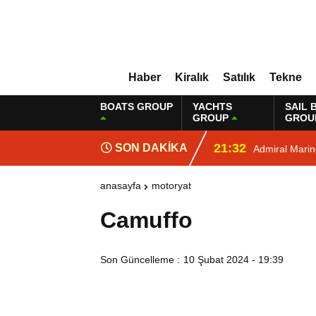
Haber
Kiralık
Satılık
Tekne
BOATS GROUP
YACHTS
SAIL 
GROUP
GROU
21:32
SON DAKİKA
Admiral Mari
anasayfa
motoryat
Camuffo
Son Güncelleme :
10 Şubat 2024 - 19:39