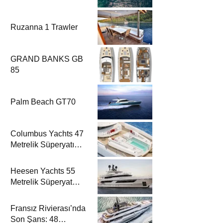
Ruzanna 1 Trawler
GRAND BANKS GB
85
Palm Beach GT70
Columbus Yachts 47
Metrelik Süperyatı
Acqua Chiara ile
Akdeniz’de Lüks Bir
Heesen Yachts 55
Seyir
Metrelik Süperyat
Solemates’in İlk
Charter Sezonu
Fransız Rivierası’nda
Rezervasyonları
Son Şans: 48