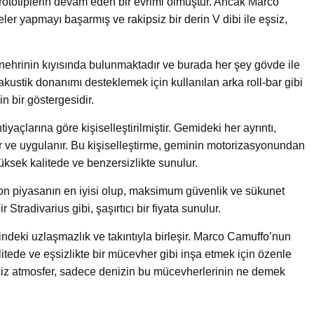
prototiplerin devam eden bir evrimi olmuştur. Ancak Marco
eler yapmayı başarmış ve rakipsiz bir derin V dibi ile eşsiz,
nehrinin kıyısında bulunmaktadır ve burada her şey gövde ile
e akustik donanımı desteklemek için kullanılan arka roll-bar gibi
n bir göstergesidir.
tiyaçlarına göre kişiselleştirilmiştir. Gemideki her ayrıntı,
lir ve uygulanır. Bu kişiselleştirme, geminin motorizasyonundan
ksek kalitede ve benzersizlikte sunulur.
on piyasanın en iyisi olup, maksimum güvenlik ve sükunet
 Stradivarius gibi, şaşırtıcı bir fiyata sunulur.
deki uzlaşmazlık ve takıntıyla birleşir. Marco Camuffo’nun
litede ve eşsizlikte bir mücevher gibi inşa etmek için özenle
şsiz atmosfer, sadece denizin bu mücevherlerinin ne demek