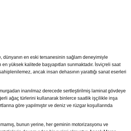
e, dünyanın en eski tersanesinin sağlam deneyimiyle
n en yüksek kalitede başyapıtları sunmaktadır. İsviçreli saat
 sahiplenilemez, ancak insan dehasının yarattığı sanat eserleri
omurgadan inanılmaz derecede sertleştirilmiş laminat gövdeye
erli ağaç türlerini kullanarak binlerce saatlik işçilikle inşa
artlarına göre yapılmıştır ve deniz ve rüzgar koşullarında
rılmamış, bunun yerine, her geminin motorizasyonu ve