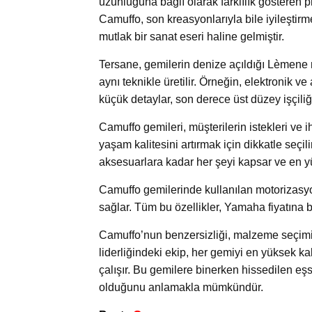
uzunluğuna bağlı olarak farklılık gösteren 
Camuffo, son kreasyonlarıyla bile iyileştirm
mutlak bir sanat eseri haline gelmiştir.
Tersane, gemilerin denize açıldığı Lèmene 
aynı teknikle üretilir. Örneğin, elektronik v
küçük detaylar, son derece üst düzey işçiliği
Camuffo gemileri, müşterilerin istekleri ve ih
yaşam kalitesini artırmak için dikkatle seçi
aksesuarlara kadar her şeyi kapsar ve en yü
Camuffo gemilerinde kullanılan motorizasy
sağlar. Tüm bu özellikler, Yamaha fiyatına bir
Camuffo’nun benzersizliği, malzeme seçimin
liderliğindeki ekip, her gemiyi en yüksek ka
çalışır. Bu gemilere binerken hissedilen e
olduğunu anlamakla mümkündür.