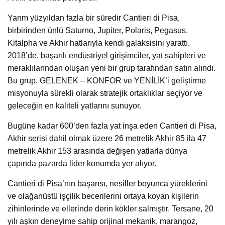
Yarım yüzyıldan fazla bir süredir Cantieri di Pisa,
birbirinden ünlü Saturno, Jupiter, Polaris, Pegasus,
Kitalpha ve Akhir hatlarıyla kendi galaksisini yarattı.
2018’de, başarılı endüstriyel girişimciler, yat sahipleri ve
meraklılarından oluşan yeni bir grup tarafından satın alındı.
Bu grup, GELENEK – KONFOR ve YENİLİK’i geliştirme
misyonuyla sürekli olarak stratejik ortaklıklar seçiyor ve
geleceğin en kaliteli yatlarını sunuyor.
Bugüne kadar 600’den fazla yat inşa eden Cantieri di Pisa,
Akhir serisi dahil olmak üzere 26 metrelik Akhir 85 ila 47
metrelik Akhir 153 arasında değişen yatlarla dünya
çapında pazarda lider konumda yer alıyor.
Cantieri di Pisa’nın başarısı, nesiller boyunca yüreklerini
ve olağanüstü işçilik becerilerini ortaya koyan kişilerin
zihinlerinde ve ellerinde derin kökler salmıştır. Tersane, 20
yılı aşkın deneyime sahip orijinal mekanik, marangoz,