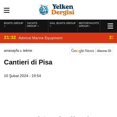
BOATS GROUP
YACHTS
SAIL BOATS GROUP
MOTORYACHTS
GROUP
GROUP
21:32
21:
Admiral Marine Equipment
anasayfa
tekne
Cantieri di Pisa
10 Şubat 2024 - 19:54