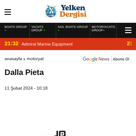
BOATS GROUP
YACHTS
SAIL BOATS GROUP
MOTORYACHTS
GROUP
GROUP
21:32
21:
Admiral Marine Equipment
anasayfa
motoryat
Dalla Pieta
11 Şubat 2024 - 10:18