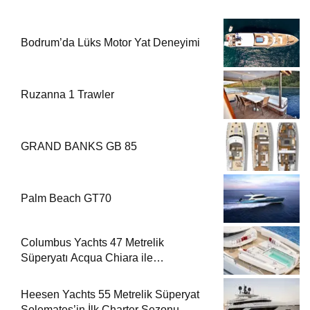
Bodrum’da Lüks Motor Yat Deneyimi
Ruzanna 1 Trawler
GRAND BANKS GB 85
Palm Beach GT70
Columbus Yachts 47 Metrelik
Süperyatı Acqua Chiara ile
Akdeniz’de Lüks Bir Seyir
Heesen Yachts 55 Metrelik Süperyat
Solemates’in İlk Charter Sezonu