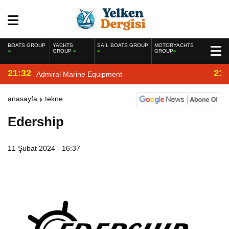
BOATS GROUP
YACHTS
SAIL BOATS GROUP
MOTORYACHTS
GROUP
GROUP
21:32
21:
Admiral Marine Equipment
anasayfa
tekne
Edership
11 Şubat 2024 - 16:37