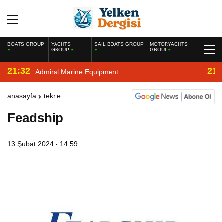
BOATS GROUP
YACHTS
SAIL BOATS GROUP
MOTORYACHTS
GROUP
GROUP
21:32
21:
Admiral Marine Equipment
anasayfa
tekne
Feadship
13 Şubat 2024 - 14:59