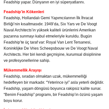
Feadship yapar. Dünyanın en iyi süperyatlarını.
Feadship’in Kökenleri
Feadship, Hollandalı Gemi Yapımcılarının İlk İhracat
Birliği’nin kısaltmasıdır. 1949’da, Six Yars ve De Voogt
Naval Architects’in yüksek kaliteli ürünlerini Amerikan
pazarına sunmayı kabul etmeleriyle kuruldu. Bugün
Feadship’te üç taraf var: Royal Van Lent Tersanesi,
Koninklijke De Vries Scheepsbouw ve De Voogt Naval
Architects. Her biri kendi geçmişine, kurumsal disiplinine
ve profesyonellerine sahip.
Mükemmellik Arayışı
Feadship, sıradan olmaktan uzak, mükemmelliği
hedefleyen bir markadır. “Yeterince iyi” asla yeterli değildir.
Feadship, yaşam döngüsü boyunca rakipsiz kalite sunar.
“Benim Feadship” programı, bir Feadship’in özünü yaşam
boyu korur.