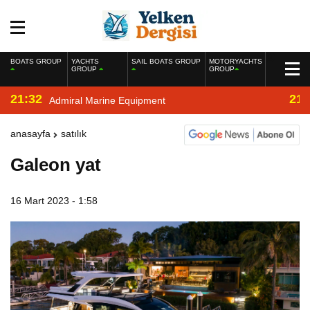
BOATS GROUP
YACHTS
SAIL BOATS GROUP
MOTORYACHTS
GROUP
GROUP
21:32
21:
Admiral Marine Equipment
anasayfa
satılık
Galeon yat
16 Mart 2023 - 1:58