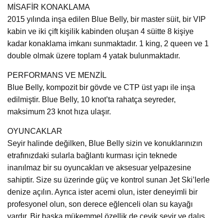
MİSAFİR KONAKLAMA
2015 yılında inşa edilen Blue Belly, bir master süit, bir VIP
kabin ve iki çift kişilik kabinden oluşan 4 süitte 8 kişiye
kadar konaklama imkanı sunmaktadır. 1 king, 2 queen ve 1
double olmak üzere toplam 4 yatak bulunmaktadır.
PERFORMANS VE MENZİL
Blue Belly, kompozit bir gövde ve CTP üst yapı ile inşa
edilmiştir. Blue Belly, 10 knot’ta rahatça seyreder,
maksimum 23 knot hıza ulaşır.
OYUNCAKLAR
Seyir halinde değilken, Blue Belly sizin ve konuklarınızın
etrafınızdaki sularla bağlantı kurması için teknede
inanılmaz bir su oyuncakları ve aksesuar yelpazesine
sahiptir. Size su üzerinde güç ve kontrol sunan Jet Ski’lerle
denize açılın. Ayrıca ister acemi olun, ister deneyimli bir
profesyonel olun, son derece eğlenceli olan su kayağı
vardır. Bir başka mükemmel özellik de çevik seyir ve dalış