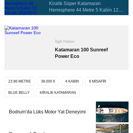
Ki̇ralik Süper Katamaran
Hemisphere 44 Metre 5 Kabi̇n 12
Mi̇eafi̇r 203000 €
İlgili Haber
Katamaran 100 Sunreef
Power Eco
23.96 METRE
38.000 €
4 KABİN
8 MİSAFİR
BLUE BELLY
KİRALIK KATAMARAN
Bodrum’da Lüks Motor Yat Deneyimi