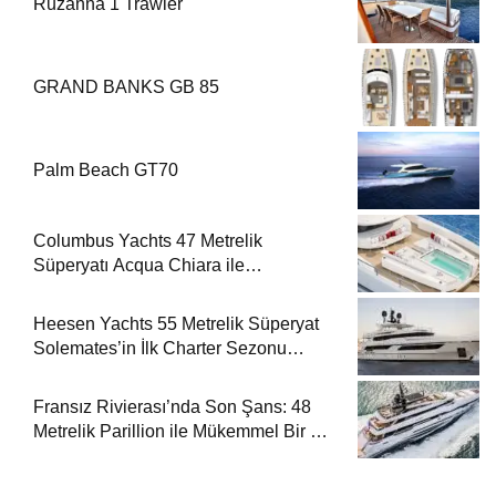
Ruzanna 1 Trawler
GRAND BANKS GB 85
Palm Beach GT70
Columbus Yachts 47 Metrelik
Süperyatı Acqua Chiara ile
Akdeniz’de Lüks Bir Seyir
Heesen Yachts 55 Metrelik Süperyat
Solemates’in İlk Charter Sezonu
Rezervasyonları Başladı
Fransız Rivierası’nda Son Şans: 48
Metrelik Parillion ile Mükemmel Bir Yat
Tatili