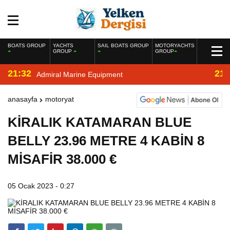
BOATS GROUP
YACHTS
SAIL BOATS GROUP
MOTORYACHTS
GROUP
GROUP
21:32
21:
Admiral Marine Equipment
anasayfa
motoryat
KİRALIK KATAMARAN BLUE
BELLY 23.96 METRE 4 KABİN 8
MİSAFİR 38.000 €
05 Ocak 2023 - 0:27