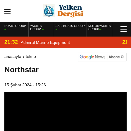
BOATS GROUP
YACHTS
SAIL BOATS GROUP
MOTORYACHTS
GROUP
GROUP
21:32
21:
Admiral Marine Equipment
anasayfa
tekne
Northstar
15 Şubat 2024 - 15:26