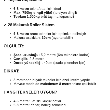
6-8 metre
tekne/boat için ideal
Max. 750kg dingil yükü
(torsiyon dingil)
Toplam 1.500kg
brüt taşıma kapasiteli
✔
28 Makaralı Roller Sistem
5-8 metre
arası tekneler için optimize edilmiştir
Makara aralıkları:
30cm
(ayarlanabilir)
ÖLÇÜLER:
Şase uzunluğu:
5,2 metre (6m teknelere kadar)
Genişlik:
2,3 metre
Dorse yüksekliği:
40cm (sualtı çıkıntıları için)
DİKKAT:
8 metreden büyük tekneler için özel üretim yapılır
Mevcut modelde
maksimum 8 metre
tekne çekilebilir
HANGİ TEKNELER UYGUN?
4-6 metre: Jet ski, küçük botlar
6-8 metre: Yatlar, balıkçı tekneleri