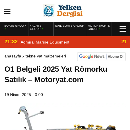
BOATS GROUP
YACHTS
SAIL BOATS GROUP
MOTORYACHTS
GROUP
GROUP
21:32
21:
Admiral Marine Equipment
anasayfa
tekne yat malzemeleri
O1 Belgeli 2025 Yat Römorku
Satılık – Motoryat.com
19 Nisan 2025 - 0:00