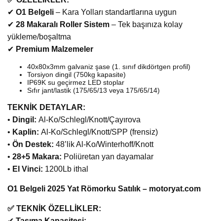
✔
O1 Belgeli
– Kara Yolları standartlarına uygun
✔
28 Makaralı Roller Sistem
– Tek başınıza kolay
yükleme/boşaltma
✔
Premium Malzemeler
40x80x3mm galvaniz şase (1. sınıf dikdörtgen profil)
Torsiyon dingil (750kg kapasite)
IP69K su geçirmez LED stoplar
Sıfır jant/lastik (175/65/13 veya 175/65/14)
TEKNİK DETAYLAR:
•
Dingil:
Al-Ko/Schlegl/Knott/Çayırova
•
Kaplin:
Al-Ko/Schlegl/Knott/SPP (frensiz)
•
Ön Destek:
48’lik Al-Ko/Winterhoff/Knott
•
28+5 Makara:
Poliüretan yan dayamalar
•
El Vinci:
1200Lb ithal
O1 Belgeli 2025 Yat Römorku Satılık – motoryat.com
✅ TEKNİK ÖZELLİKLER:
✔
Taşıma Kapasitesi: