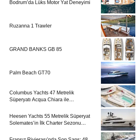
Bodrum’da Lüks Motor Yat Deneyimi
Ruzanna 1 Trawler
GRAND BANKS GB 85
Palm Beach GT70
Columbus Yachts 47 Metrelik
Süperyatı Acqua Chiara ile
Akdeniz’de Lüks Bir Seyir
Heesen Yachts 55 Metrelik Süperyat
Solemates’in İlk Charter Sezonu
Rezervasyonları Başladı
Fransız Rivierası’nda Son Şans: 48