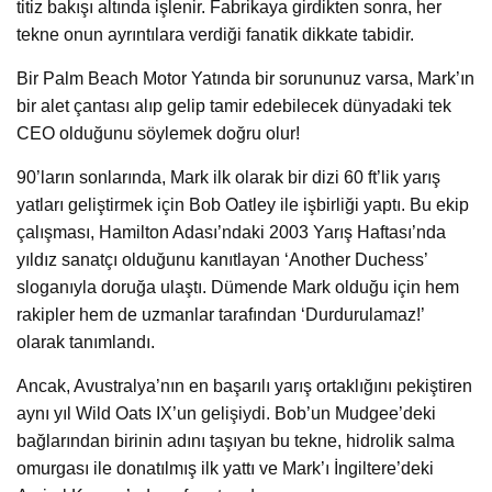
titiz bakışı altında işlenir. Fabrikaya girdikten sonra, her
tekne onun ayrıntılara verdiği fanatik dikkate tabidir.
Bir Palm Beach Motor Yatında bir sorununuz varsa, Mark’ın
bir alet çantası alıp gelip tamir edebilecek dünyadaki tek
CEO olduğunu söylemek doğru olur!
90’ların sonlarında, Mark ilk olarak bir dizi 60 ft’lik yarış
yatları geliştirmek için Bob Oatley ile işbirliği yaptı. Bu ekip
çalışması, Hamilton Adası’ndaki 2003 Yarış Haftası’nda
yıldız sanatçı olduğunu kanıtlayan ‘Another Duchess’
sloganıyla doruğa ulaştı. Dümende Mark olduğu için hem
rakipler hem de uzmanlar tarafından ‘Durdurulamaz!’
olarak tanımlandı.
Ancak, Avustralya’nın en başarılı yarış ortaklığını pekiştiren
aynı yıl Wild Oats IX’un gelişiydi. Bob’un Mudgee’deki
bağlarından birinin adını taşıyan bu tekne, hidrolik salma
omurgası ile donatılmış ilk yattı ve Mark’ı İngiltere’deki