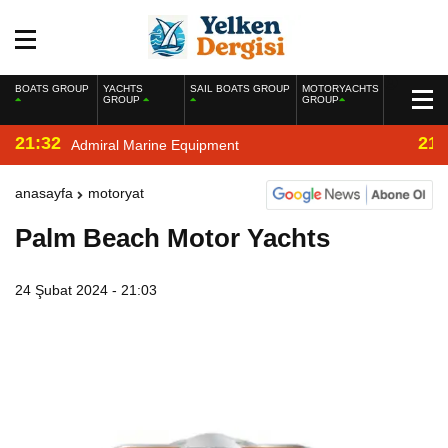
BOATS GROUP
YACHTS
SAIL BOATS GROUP
MOTORYACHTS
GROUP
GROUP
21:32
21:
Admiral Marine Equipment
anasayfa
motoryat
Palm Beach Motor Yachts
24 Şubat 2024 - 21:03