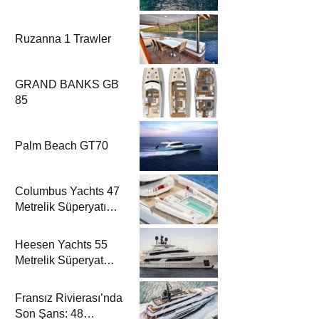
Ruzanna 1 Trawler
GRAND BANKS GB
85
Palm Beach GT70
Columbus Yachts 47
Metrelik Süperyatı
Acqua Chiara ile
Akdeniz’de Lüks Bir
Heesen Yachts 55
Seyir
Metrelik Süperyat
Solemates’in İlk
Charter Sezonu
Fransız Rivierası’nda
Rezervasyonları
Son Şans: 48