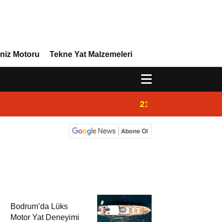
niz Motoru
Tekne Yat Malzemeleri
21:02
Yeni Vira Denizcil
Bodrum’da Lüks
Motor Yat Deneyimi