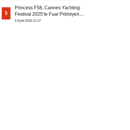
Princess F58, Cannes Yachting
5
Festival 2025’te Fuar Prömiyerini
Yapıyor
5 Eylül 2025-21:27