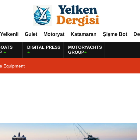
Yelkenli
Gulet
Motoryat
Katamaran
Şişme Bot
De
BOATS
DIGITAL PRESS
MOTORYACHTS
P
GROUP
ne Equipment