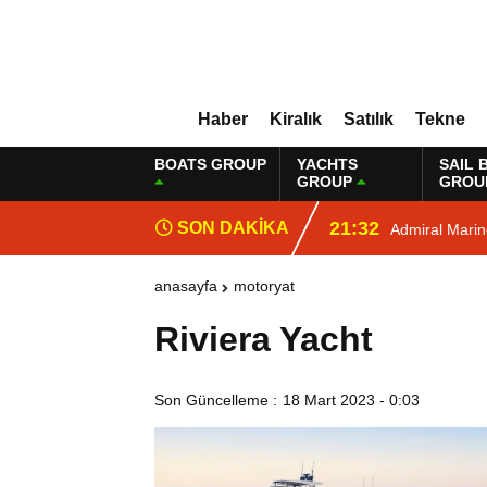
Haber
Kiralık
Satılık
Tekne
BOATS GROUP
YACHTS
SAIL 
GROUP
GROU
21:32
SON DAKİKA
Admiral Mari
anasayfa
motoryat
Riviera Yacht
Son Güncelleme :
18 Mart 2023 - 0:03