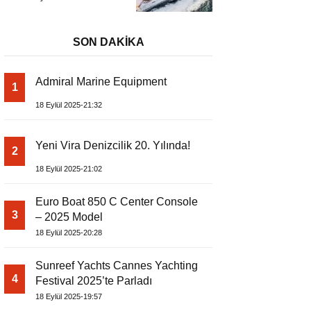
Başladı
Metrelik Parillion ile
Mükemmel Bir Yat
Tatili
SON DAKİKA
Admiral Marine Equipment
1
18 Eylül 2025-21:32
Yeni Vira Denizcilik 20. Yılında!
2
18 Eylül 2025-21:02
Euro Boat 850 C Center Console
3
– 2025 Model
18 Eylül 2025-20:28
Sunreef Yachts Cannes Yachting
4
Festival 2025’te Parladı
18 Eylül 2025-19:57