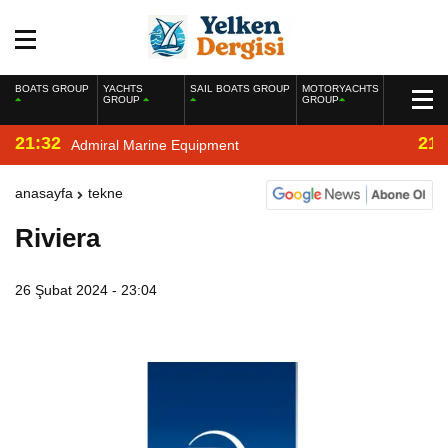
BOATS GROUP
YACHTS
SAIL BOATS GROUP
MOTORYACHTS
GROUP
GROUP
21:32
21:
Admiral Marine Equipment
anasayfa
tekne
Riviera
26 Şubat 2024 - 23:04