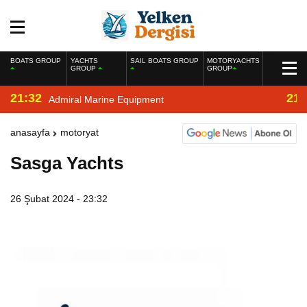
BOATS GROUP
YACHTS
SAIL BOATS GROUP
MOTORYACHTS
GROUP
GROUP
21:32
21:
Admiral Marine Equipment
anasayfa
motoryat
Sasga Yachts
26 Şubat 2024 - 23:32