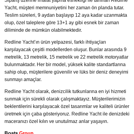
Sipariş üzerine imalat yapma esnekliği ile tanınan Redline
Yacht, müşteri memnuniyetini her zaman ön planda tutar.
Teslim süreleri, 9 aydan başlayıp 12 aya kadar uzanmakta
olup, özel taleplere göre 13+1 ay gibi esnek bir zaman
diliminde de mümkün olabilmektedir.
Redline Yacht’ın ürün yelpazesi, farklı ihtiyaçları
karşılayacak çeşitli modellerden oluşur. Bunlar arasında 9
metrelik, 13 metrelik, 15 metrelik ve 22 metrelik motoryatlar
bulunmaktadır. Her bir model, yüksek kalite standartlarına
sahip olup, müşterilere güvenilir ve lüks bir deniz deneyimi
sunmayı amaçlar.
Redline Yacht olarak, denizcilik tutkunlarına en iyi hizmeti
sunmak için sürekli olarak çalışmaktayız. Müşterilerimizin
beklentilerini karşılayacak özel tasarımlar ve kaliteli ürünler
üretmek için çaba gösteriyoruz. Redline Yacht ile denizdeki
maceranızı özel kılın ve unutulmaz anlar yaşayın.
Boats
Group