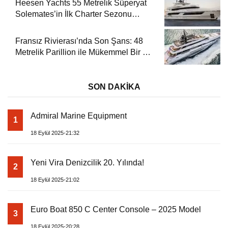
Heesen Yachts 55 Metrelik Süperyat
Solemates’in İlk Charter Sezonu
Rezervasyonları Başladı
Fransız Rivierası’nda Son Şans: 48
Metrelik Parillion ile Mükemmel Bir Yat
Tatili
SON DAKİKA
Admiral Marine Equipment
1
18 Eylül 2025-21:32
Yeni Vira Denizcilik 20. Yılında!
2
18 Eylül 2025-21:02
Euro Boat 850 C Center Console – 2025 Model
3
18 Eylül 2025-20:28