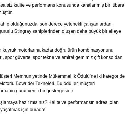
salsiz kalite ve performans konusunda kanıtlanmış bir itibara
üştür.
y’e sahip olduğunuzda, son derece yetenekli çalışanlardan,
 gururlu Stingray sahiplerinden oluşan daha büyük bir aileye
an kuyruk motorlarına kadar doğru ürün kombinasyonunu
i, spor güverte, spor tekne ve amiral gemimiz çift konsoldan
Müşteri Memnuniyetinde Mükemmellik Ödülü’ne iki kategoride
Motorlu Bowrider Tekneleri. Bu ödüller, müşteri
anın gurur verici bir göstergesidir.
şlamaya hazır mısınız? Kalite ve performansın adresi olan
 yaşatmak için burada!