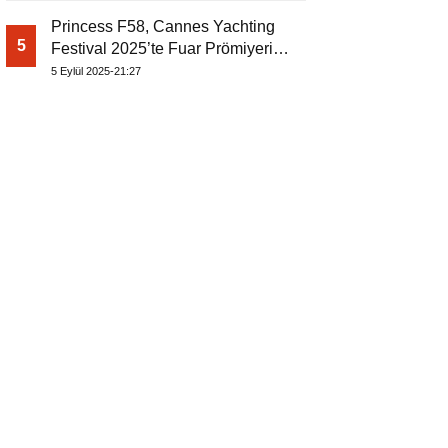
Princess F58, Cannes Yachting
5
Festival 2025’te Fuar Prömiyerini
Yapıyor
5 Eylül 2025-21:27