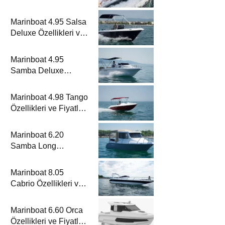
Metrelik Parillion ile
Mükemmel Bir Yat
Marinboat 4.95 Salsa
Tatili
Deluxe Özellikleri ve
Fiyatları – A Sınıfı
Lüks Tekne
Marinboat 4.95
Samba Deluxe
Özellikleri ve Fiyatları
– A Sınıfı Lüks Tekne
Marinboat 4.98 Tango
Özellikleri ve Fiyatları
– A Sınıfı Kompakt
Tekne
Marinboat 6.20
Samba Long
Özellikleri ve Fiyatları
– A Sınıfı Kompakt
Marinboat 8.05
Tekne
Cabrio Özellikleri ve
Fiyatları – A Sınıfı
Lüks Tekne
Marinboat 6.60 Orca
Özellikleri ve Fiyatları