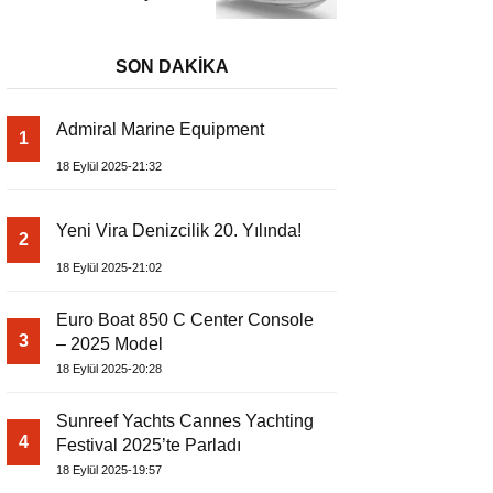
– Dıştan Takmalı
Lüks Tekne
SON DAKİKA
Admiral Marine Equipment
1
18 Eylül 2025-21:32
Yeni Vira Denizcilik 20. Yılında!
2
18 Eylül 2025-21:02
Euro Boat 850 C Center Console
3
– 2025 Model
18 Eylül 2025-20:28
Sunreef Yachts Cannes Yachting
4
Festival 2025’te Parladı
18 Eylül 2025-19:57