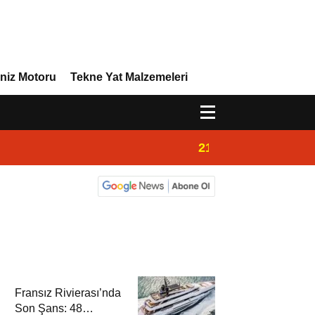
niz Motoru
Tekne Yat Malzemeleri
21:02
Yeni Vira Denizcil
Fransız Rivierası’nda
Son Şans: 48