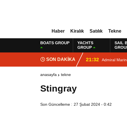
Haber
Kiralık
Satılık
Tekne
BOATS GROUP
YACHTS
SAIL 
GROUP
GROU
21:32
SON DAKİKA
Admiral Mari
anasayfa
tekne
Stingray
Son Güncelleme :
27 Şubat 2024 - 0:42