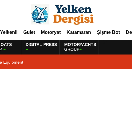
Yelkenli
Gulet
Motoryat
Katamaran
Şişme Bot
De
BOATS
DIGITAL PRESS
MOTORYACHTS
P
GROUP
ne Equipment