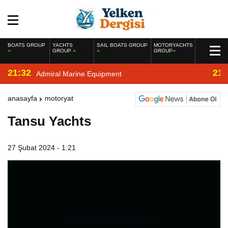
BOATS GROUP
YACHTS
SAIL BOATS GROUP
MOTORYACHTS
GROUP
GROUP
21:32
21:
Admiral Marine Equipment
anasayfa
motoryat
Tansu Yachts
27 Şubat 2024 - 1:21