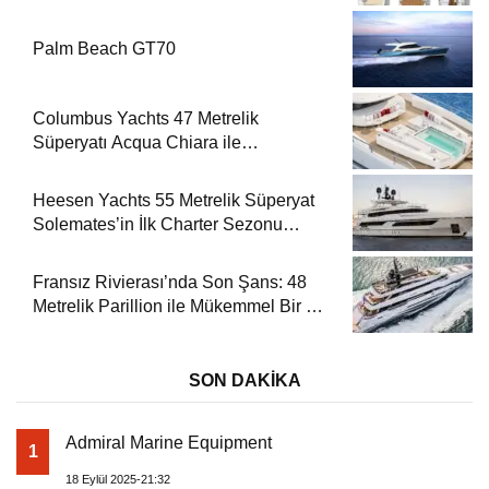
Palm Beach GT70
Columbus Yachts 47 Metrelik
Süperyatı Acqua Chiara ile
Akdeniz’de Lüks Bir Seyir
Heesen Yachts 55 Metrelik Süperyat
Solemates’in İlk Charter Sezonu
Rezervasyonları Başladı
Fransız Rivierası’nda Son Şans: 48
Metrelik Parillion ile Mükemmel Bir Yat
Tatili
SON DAKİKA
Admiral Marine Equipment
1
18 Eylül 2025-21:32