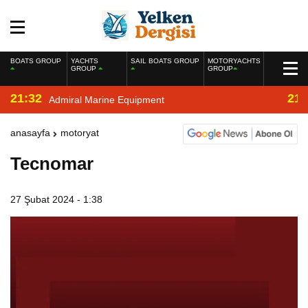
BOATS GROUP
YACHTS
SAIL BOATS GROUP
MOTORYACHTS
GROUP
GROUP
21:32
21:
Admiral Marine Equipment
anasayfa
motoryat
Tecnomar
27 Şubat 2024 - 1:38