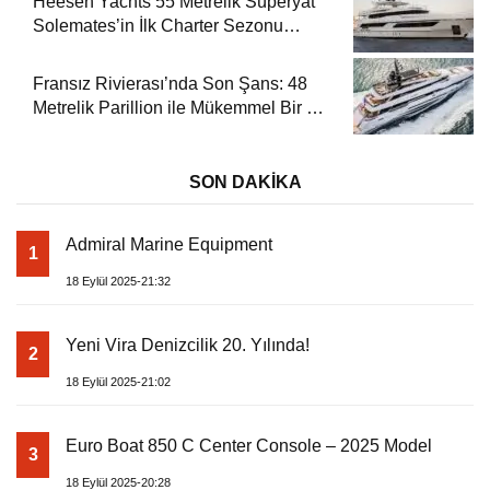
Heesen Yachts 55 Metrelik Süperyat
Solemates’in İlk Charter Sezonu
Rezervasyonları Başladı
Fransız Rivierası’nda Son Şans: 48
Metrelik Parillion ile Mükemmel Bir Yat
Tatili
SON DAKİKA
Admiral Marine Equipment
1
18 Eylül 2025-21:32
Yeni Vira Denizcilik 20. Yılında!
2
18 Eylül 2025-21:02
Euro Boat 850 C Center Console – 2025 Model
3
18 Eylül 2025-20:28