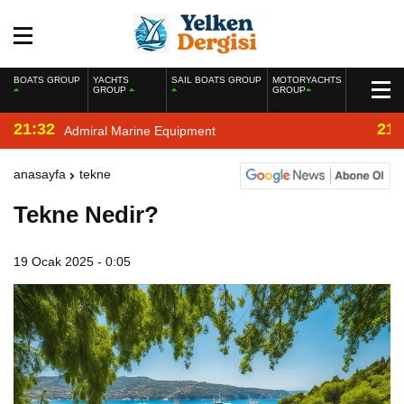
BOATS GROUP
YACHTS
SAIL BOATS GROUP
MOTORYACHTS
GROUP
GROUP
21:32
21:
Admiral Marine Equipment
anasayfa
tekne
Tekne Nedir?
19 Ocak 2025 - 0:05