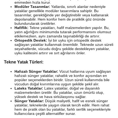
emmeden hızla kurur.
Modüler Tasarımlar:
Yatlarda, sınırlı alanlar nedeniyle
yataklar genellikle modüler tasarımlara sahiptir. Bu
tasarımlar, gerektiğinde yer değiştirebilir veya katlanarak
depolanabilir. Hem konfor hem de pratiklik göz önünde
bulundurularak üretilirler.
Hafiflik:
Tekne yatakları, hafif malzemelerden yapılır. Bu,
yatın ağırlığını minimumda tutarak performansını olumsuz
etkilemezken, aynı zamanda taşınabilirliği de artırır.
Ortopedik Destek:
İyi bir uyku için ortopedik destek
sağlayan yataklar kullanmak önemlidir. Teknede uzun süreli
seyahatlerde, vücudu doğru şekilde destekleyen yataklar,
uyku kalitesini artırır ve sırt ağrılarını önler.
Tekne Yatak Türleri:
Hafızalı Sünger Yataklar:
Vücut hatlarına uyum sağlayan
hafızalı sünger yataklar, rahatlık ve konfor açısından en
popüler seçeneklerden biridir. Uzun süreli kullanımda bile
vücudun doğal kıvrımlarına uygun şekilde şekil alır.
Lateks Yataklar:
Latex yataklar, doğal ve dayanıklı
malzemelerden üretilir. Bu yataklar, uzun ömürlü olup,
yüksek destek ve hava sirkülasyonu sağlar.
Sünger Yataklar:
Düşük maliyetli, hafif ve esnek sünger
yataklar, teknelerde yaygın olarak tercih edilir. Hem rahat
hem de pratik olan bu yataklar, farklı sertlik seçenekleriyle
kullanıcılara çeşitli alternatifler sunar.