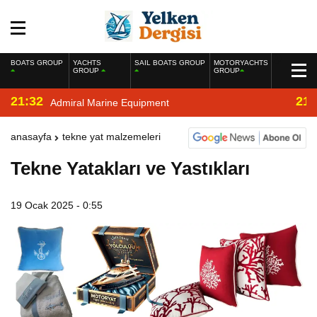
BOATS GROUP
YACHTS
SAIL BOATS GROUP
MOTORYACHTS
GROUP
GROUP
21:32
21:
Admiral Marine Equipment
anasayfa
tekne yat malzemeleri
Tekne Yatakları ve Yastıkları
19 Ocak 2025 - 0:55