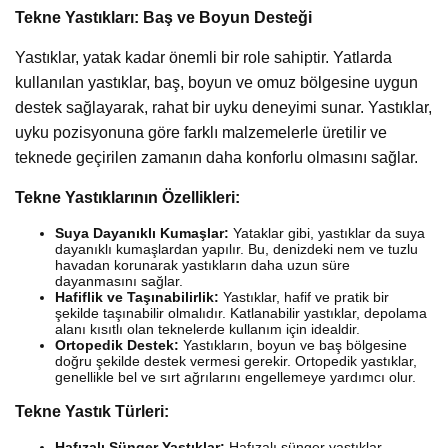
Tekne Yastıkları: Baş ve Boyun Desteği
Yastıklar, yatak kadar önemli bir role sahiptir. Yatlarda
kullanılan yastıklar, baş, boyun ve omuz bölgesine uygun
destek sağlayarak, rahat bir uyku deneyimi sunar. Yastıklar,
uyku pozisyonuna göre farklı malzemelerle üretilir ve
teknede geçirilen zamanın daha konforlu olmasını sağlar.
Tekne Yastıklarının Özellikleri:
Suya Dayanıklı Kumaşlar:
Yataklar gibi, yastıklar da suya
dayanıklı kumaşlardan yapılır. Bu, denizdeki nem ve tuzlu
havadan korunarak yastıkların daha uzun süre
dayanmasını sağlar.
Hafiflik ve Taşınabilirlik:
Yastıklar, hafif ve pratik bir
şekilde taşınabilir olmalıdır. Katlanabilir yastıklar, depolama
alanı kısıtlı olan teknelerde kullanım için idealdir.
Ortopedik Destek:
Yastıkların, boyun ve baş bölgesine
doğru şekilde destek vermesi gerekir. Ortopedik yastıklar,
genellikle bel ve sırt ağrılarını engellemeye yardımcı olur.
Tekne Yastık Türleri:
Hafızalı Sünger Yastıklar:
Hafızalı sünger yastıklar,