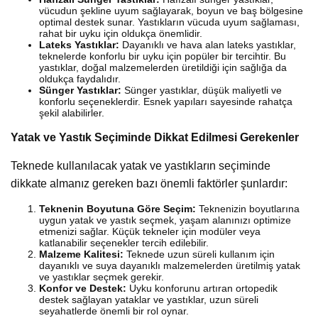
vücudun şekline uyum sağlayarak, boyun ve baş bölgesine
optimal destek sunar. Yastıkların vücuda uyum sağlaması,
rahat bir uyku için oldukça önemlidir.
Lateks Yastıklar:
Dayanıklı ve hava alan lateks yastıklar,
teknelerde konforlu bir uyku için popüler bir tercihtir. Bu
yastıklar, doğal malzemelerden üretildiği için sağlığa da
oldukça faydalıdır.
Sünger Yastıklar:
Sünger yastıklar, düşük maliyetli ve
konforlu seçeneklerdir. Esnek yapıları sayesinde rahatça
şekil alabilirler.
Yatak ve Yastık Seçiminde Dikkat Edilmesi Gerekenler
Teknede kullanılacak yatak ve yastıkların seçiminde
dikkate almanız gereken bazı önemli faktörler şunlardır:
Teknenin Boyutuna Göre Seçim:
Teknenizin boyutlarına
uygun yatak ve yastık seçmek, yaşam alanınızı optimize
etmenizi sağlar. Küçük tekneler için modüler veya
katlanabilir seçenekler tercih edilebilir.
Malzeme Kalitesi:
Teknede uzun süreli kullanım için
dayanıklı ve suya dayanıklı malzemelerden üretilmiş yatak
ve yastıklar seçmek gerekir.
Konfor ve Destek:
Uyku konforunu artıran ortopedik
destek sağlayan yataklar ve yastıklar, uzun süreli
seyahatlerde önemli bir rol oynar.